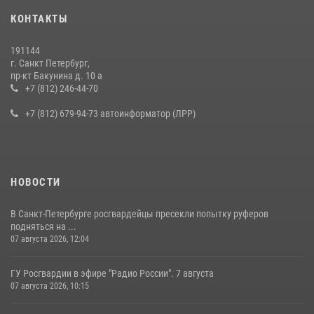
Представитель Росгвардии принял участие в работе круглого стола
КОНТАКТЫ
на III Международном петербургском цифровом форуме
19 июля 2026, 09:24
2
191144
г. Санкт Петербург,
В Ленобласти сотрудники Росгвардии провели встречу с
пр-кт Бакунина д. 10 а
воспитанниками детского клуба «Умные каникулы»
+7 (812) 246-44-70
16 июля 2026, 10:58
2
+7 (812) 679-94-73 автоинформатор (ЛРР)
НОВОСТИ
В Санкт-Петербурге росгвардейцы пресекли попытку руферов
подняться на ...
07 августа 2026, 12:04
ГУ Росгвардии в эфире "Радио России". 7 августа
07 августа 2026, 10:15