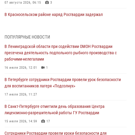
07 августа 2026, 06:15
3
В Красносельском районе наряд Росгвардии задержал
правонарушителя, угрожавшего 17-летнему подростку
травматическим оружием
06 августа 2026, 13:39
1
ПОПУЛЯРНЫЕ НОВОСТИ
В Ленинградской области при содействии ОМОН Росгвардии
В Центральном районе росгвардейцы оперативно задержали
пресечена деятельность подпольного рыбного производства с
хулигана, стрелявшего из пускового устройства рядом с жилыми
рабочими-нелегалами
домами
16 июля 2026, 12:01
1
06 августа 2026, 11:36
3
1
В Петербурге сотрудники Росгвардии провели урок безопасности
Сотрудники и военнослужащие Росгвардии обеспечили
для воспитанников лагеря «Подсолнух»
правопорядок при проведении матча "Зенит" - "Балтика"
17 июля 2026, 11:27
06 августа 2026, 07:30
10
В Санкт-Петербурге отметили день образования Центра
В Выборгском районе наряд Росгвардии обнаружил
лицензионно-разрешительной работы ГУ Росгвардии
разыскиваемый преступный автотранспорт
15 июля 2026, 14:59
17
05 августа 2026, 12:25
2
Сотрудники Росгвардии провели уроки безопасности для
Петербургские росгвардейцы обнаружили объявленный в розыск