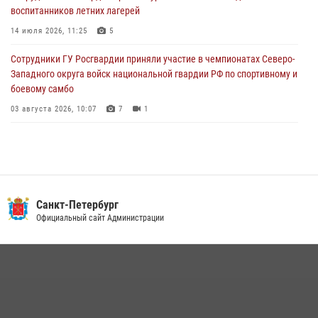
воспитанников летних лагерей
автомобиль, ранее использовавшийся при совершении кражи в
Ленобласти
14 июля 2026, 11:25
5
04 августа 2026, 14:05
Сотрудники ГУ Росгвардии приняли участие в чемпионатах Северо-
Западного округа войск национальной гвардии РФ по спортивному и
боевому самбо
03 августа 2026, 10:07
7
1
В Центральном районе наряд Росгвардии задержал рецидивиста,
ограбившего прохожего
17 июля 2026, 11:35
2
В Красногвардейском районе росгвардейцы задержали хулигана,
Санкт-Петербург
угрожавшего мужчине пневматическим пистолетом
Официальный сайт Администрации
16 июля 2026, 15:25
В Калининском районе сотрудники Росгвардии задержали
правонарушителя, избившего посетителя бара
15 июля 2026, 10:50