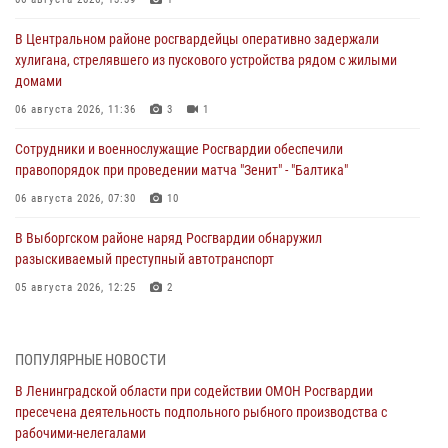
В Центральном районе росгвардейцы оперативно задержали
хулигана, стрелявшего из пускового устройства рядом с жилыми
домами
06 августа 2026, 11:36
3
1
Сотрудники и военнослужащие Росгвардии обеспечили
правопорядок при проведении матча "Зенит" - "Балтика"
06 августа 2026, 07:30
10
В Выборгском районе наряд Росгвардии обнаружил
разыскиваемый преступный автотранспорт
05 августа 2026, 12:25
2
Петербургские росгвардейцы обнаружили объявленный в розыск
автомобиль, ранее использовавшийся при совершении кражи в
ПОПУЛЯРНЫЕ НОВОСТИ
Ленобласти
В Ленинградской области при содействии ОМОН Росгвардии
04 августа 2026, 14:05
пресечена деятельность подпольного рыбного производства с
рабочими-нелегалами
В Зеленогорске сотрудники Росгвардии, став очевидцами