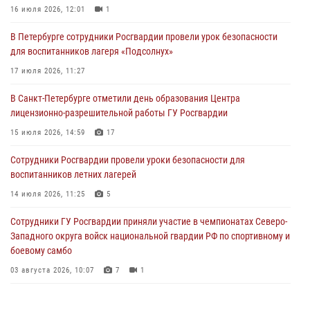
серьезного ДТП, вызвали на место происшествия спасателей, а
16 июля 2026, 12:01
1
также оказали доврачебную помощь пострадавшим
В Петербурге сотрудники Росгвардии провели урок безопасности
03 августа 2026, 14:15
3
1
для воспитанников лагеря «Подсолнух»
Росгвардейцы приняли участие в Большом семейном фестивале
17 июля 2026, 11:27
03 августа 2026, 13:26
5
В Санкт-Петербурге отметили день образования Центра
лицензионно-разрешительной работы ГУ Росгвардии
В Ленинградской области сотрудники Росгвардии обнаружили
пропавшего мальчика с нарушением слуха и помогли ему вернуться
15 июля 2026, 14:59
17
домой
Сотрудники Росгвардии провели уроки безопасности для
03 августа 2026, 11:51
воспитанников летних лагерей
В Санкт-Петербурге при содействии СОБР Росгвардии задержаны
14 июля 2026, 11:25
5
подозреваемые в мошеннических действиях
Сотрудники ГУ Росгвардии приняли участие в чемпионатах Северо-
03 августа 2026, 10:15
1
Западного округа войск национальной гвардии РФ по спортивному и
боевому самбо
03 августа 2026, 10:07
7
1
В Центральном районе наряд Росгвардии задержал рецидивиста,