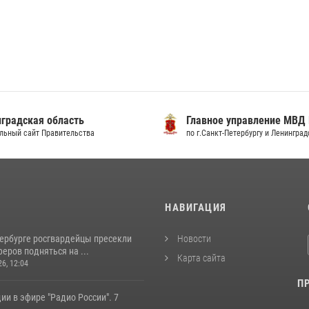
градская область
Главное управление МВД
льный сайт Правительства
по г.Санкт-Петербургу и Ленингра
И
НАВИГАЦИЯ
тербурге росгвардейцы пресекли
Новости
еров подняться на ...
Карта сайта
26, 12:04
П
ии в эфире "Радио России". 7