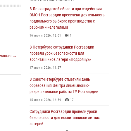
В Красносельском районе наряд Росгвардии
В Ленинградской области при содействии
задержал правонарушителя, угрожавшего 17-
ОМОН Росгвардии пресечена деятельность
летнему подростку травматическим оружием
подпольного рыбного производства с
рабочими-нелегалами
06 августа 2026, 13:39
1
16 июля 2026, 12:01
1
В Центральном районе росгвардейцы
оперативно задержали хулигана,
В Петербурге сотрудники Росгвардии
стрелявшего из пускового устройства рядом
провели урок безопасности для
ующая →
с жилыми домами
воспитанников лагеря «Подсолнух»
06 августа 2026, 11:36
3
1
17 июля 2026, 11:27
Сотрудники и военнослужащие Росгвардии
В Санкт-Петербурге отметили день
обеспечили правопорядок при проведении
образования Центра лицензионно-
матча "Зенит" - "Балтика"
разрешительной работы ГУ Росгвардии
06 августа 2026, 07:30
10
15 июля 2026, 14:59
17
В Выборгском районе наряд Росгвардии
Сотрудники Росгвардии провели уроки
обнаружил разыскиваемый преступный
безопасности для воспитанников летних
автотранспорт
лагерей