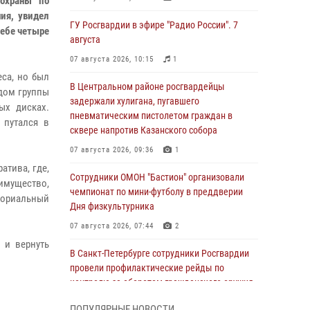
 охраны по
ия, увидел
ГУ Росгвардии в эфире "Радио России". 7
себе четыре
августа
07 августа 2026, 10:15
1
са, но был
В Центральном районе росгвардейцы
дом группы
задержали хулигана, пугавшего
ых дисках.
пневматическим пистолетом граждан в
 путался в
сквере напротив Казанского собора
07 августа 2026, 09:36
1
атива, где,
Сотрудники ОМОН "Бастион" организовали
 имущество,
чемпионат по мини-футболу в преддверии
ториальный
Дня физкультурника
07 августа 2026, 07:44
2
 и вернуть
В Санкт-Петербурге сотрудники Росгвардии
провели профилактические рейды по
контролю за оборотом гражданского оружия
07 августа 2026, 06:15
3
ПОПУЛЯРНЫЕ НОВОСТИ