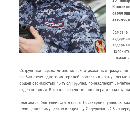
23 янва
Калининс
около од
автомоби
Заметив 
задержан
задержа
Пояснит
показани
Сотрудники наряда установили, что указанный гражданин 
разбив стену одного из гаражей, совершил кражу восьми к
общей стоимостью 45 тысяч рублей, принадлежит 61-летн
отдел полиции. Выезжала следственно-оперативная группа
Благодаря бдительности наряда Росгвардии удалось за
похищенное имущество владельцу. Задержанный был перед