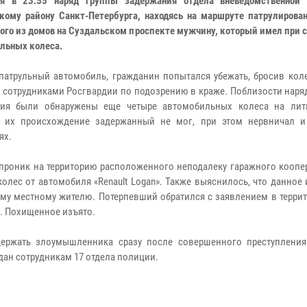
ря в 23:55 наряд группы задержания отдела вневедомственной
кому району Санкт-Петербурга, находясь на маршруте патрулирован
ного из домов на Суздальском проспекте мужчину, который имел при 
льных колеса.
патрульный автомобиль, гражданин попытался убежать, бросив коле
 сотрудниками Росгвардии по подозрению в краже. Поблизости наря
ния были обнаружены еще четыре автомобильных колеса на лит
ь их происхождение задержанный не мог, при этом нервничал и
ях.
проник на территорию расположенного неподалеку гаражного коопер
олес от автомобиля «Renault Logan». Также выяснилось, что данное
ему местному жителю. Потерпевший обратился с заявлением в терри
. Похищенное изъято.
держать злоумышленника сразу после совершенного преступления
ан сотрудникам 17 отдела полиции.