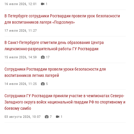
16 июля 2026, 12:01
1
06 августа 2026, 11:36
3
1
В Петербурге сотрудники Росгвардии провели урок безопасности
Сотрудники и военнослужащие Росгвардии обеспечили
для воспитанников лагеря «Подсолнух»
правопорядок при проведении матча "Зенит" - "Балтика"
17 июля 2026, 11:27
06 августа 2026, 07:30
10
В Санкт-Петербурге отметили день образования Центра
В Выборгском районе наряд Росгвардии обнаружил
лицензионно-разрешительной работы ГУ Росгвардии
разыскиваемый преступный автотранспорт
15 июля 2026, 14:59
17
05 августа 2026, 12:25
2
Сотрудники Росгвардии провели уроки безопасности для
Петербургские росгвардейцы обнаружили объявленный в розыск
воспитанников летних лагерей
автомобиль, ранее использовавшийся при совершении кражи в
Ленобласти
14 июля 2026, 11:25
5
04 августа 2026, 14:05
Сотрудники ГУ Росгвардии приняли участие в чемпионатах Северо-
Западного округа войск национальной гвардии РФ по спортивному и
боевому самбо
03 августа 2026, 10:07
7
1
В Центральном районе наряд Росгвардии задержал рецидивиста,