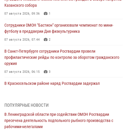
Казанского собора
07 августа 2026, 09:36
1
Сотрудники ОМОН "Бастион" организовали чемпионат по мини-
футболу в преддверии Дня физкультурника
07 августа 2026, 07:44
2
В Санкт-Петербурге сотрудники Росгвардии провели
профилактические рейды по контролю за оборотом гражданского
оружия
07 августа 2026, 06:15
3
В Красносельском районе наряд Росгвардии задержал
правонарушителя, угрожавшего 17-летнему подростку
травматическим оружием
06 августа 2026, 13:39
1
ПОПУЛЯРНЫЕ НОВОСТИ
В Ленинградской области при содействии ОМОН Росгвардии
В Центральном районе росгвардейцы оперативно задержали
пресечена деятельность подпольного рыбного производства с
хулигана, стрелявшего из пускового устройства рядом с жилыми
рабочими-нелегалами
домами