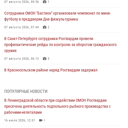
07 августа 2026, 09:36
1
Сотрудники ОМОН "Бастион" организовали чемпионат по мини-
футболу в преддверии Дня физкультурника
07 августа 2026, 07:44
2
В Санкт-Петербурге сотрудники Росгвардии провели
профилактические рейды по контролю за оборотом гражданского
оружия
07 августа 2026, 06:15
3
В Красносельском районе наряд Росгвардии задержал
правонарушителя, угрожавшего 17-летнему подростку
травматическим оружием
06 августа 2026, 13:39
1
ПОПУЛЯРНЫЕ НОВОСТИ
В Ленинградской области при содействии ОМОН Росгвардии
В Центральном районе росгвардейцы оперативно задержали
пресечена деятельность подпольного рыбного производства с
хулигана, стрелявшего из пускового устройства рядом с жилыми
рабочими-нелегалами
домами
16 июля 2026, 12:01
1
06 августа 2026, 11:36
3
1