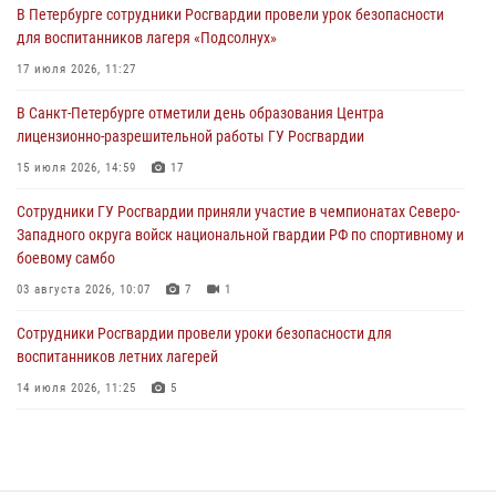
В Петербурге сотрудники Росгвардии провели урок безопасности
Сотрудники и военнослужащие Росгвардии обеспечили
для воспитанников лагеря «Подсолнух»
правопорядок при проведении матча "Зенит" - "Балтика"
17 июля 2026, 11:27
06 августа 2026, 07:30
10
В Санкт-Петербурге отметили день образования Центра
В Выборгском районе наряд Росгвардии обнаружил
лицензионно-разрешительной работы ГУ Росгвардии
разыскиваемый преступный автотранспорт
15 июля 2026, 14:59
17
05 августа 2026, 12:25
2
Сотрудники ГУ Росгвардии приняли участие в чемпионатах Северо-
Петербургские росгвардейцы обнаружили объявленный в розыск
Западного округа войск национальной гвардии РФ по спортивному и
автомобиль, ранее использовавшийся при совершении кражи в
боевому самбо
Ленобласти
03 августа 2026, 10:07
7
1
04 августа 2026, 14:05
Сотрудники Росгвардии провели уроки безопасности для
воспитанников летних лагерей
14 июля 2026, 11:25
5
В Центральном районе наряд Росгвардии задержал рецидивиста,
ограбившего прохожего
17 июля 2026, 11:35
2