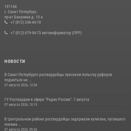
19 июля 2026, 09:24
2
191144
г. Санкт Петербург,
В Ленобласти сотрудники Росгвардии провели встречу с
пр-кт Бакунина д. 10 а
воспитанниками детского клуба «Умные каникулы»
+7 (812) 246-44-70
16 июля 2026, 10:58
2
+7 (812) 679-94-73 автоинформатор (ЛРР)
НОВОСТИ
В Санкт-Петербурге росгвардейцы пресекли попытку руферов
подняться на ...
07 августа 2026, 12:04
ГУ Росгвардии в эфире "Радио России". 7 августа
07 августа 2026, 10:15
В Центральном районе росгвардейцы задержали хулигана, пугавшего
пневма...
07 августа 2026, 09:36