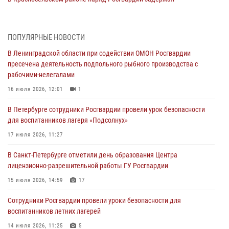
правонарушителя, угрожавшего 17-летнему подростку
травматическим оружием
06 августа 2026, 13:39
1
ПОПУЛЯРНЫЕ НОВОСТИ
В Ленинградской области при содействии ОМОН Росгвардии
В Центральном районе росгвардейцы оперативно задержали
пресечена деятельность подпольного рыбного производства с
хулигана, стрелявшего из пускового устройства рядом с жилыми
рабочими-нелегалами
домами
16 июля 2026, 12:01
1
06 августа 2026, 11:36
3
1
В Петербурге сотрудники Росгвардии провели урок безопасности
Сотрудники и военнослужащие Росгвардии обеспечили
для воспитанников лагеря «Подсолнух»
правопорядок при проведении матча "Зенит" - "Балтика"
17 июля 2026, 11:27
06 августа 2026, 07:30
10
В Санкт-Петербурге отметили день образования Центра
В Выборгском районе наряд Росгвардии обнаружил
лицензионно-разрешительной работы ГУ Росгвардии
разыскиваемый преступный автотранспорт
15 июля 2026, 14:59
17
05 августа 2026, 12:25
2
Сотрудники Росгвардии провели уроки безопасности для
Петербургские росгвардейцы обнаружили объявленный в розыск
воспитанников летних лагерей
автомобиль, ранее использовавшийся при совершении кражи в
Ленобласти
14 июля 2026, 11:25
5