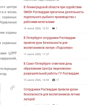
05 августа 2026, 12:25
2
ого центра
В Ленинградской области при содействии
Петербургские росгвардейцы обнаружили
нга и вновь
ОМОН Росгвардии пресечена деятельность
объявленный в розыск автомобиль, ранее
х охранных
подпольного рыбного производства с
использовавшийся при совершении кражи в
рабочими-нелегалами
Управления
Ленобласти
16 июля 2026, 12:01
1
нии охраны
04 августа 2026, 14:05
В Петербурге сотрудники Росгвардии
В Зеленогорске сотрудники Росгвардии, став
х охранных
провели урок безопасности для
очевидцами серьезного ДТП, вызвали на
воспитанников лагеря «Подсолнух»
место происшествия спасателей, а также
иками ЦЛРР
17 июля 2026, 11:27
оказали доврачебную помощь
арушений,
пострадавшим
В Санкт-Петербурге отметили день
ветствующее
образования Центра лицензионно-
03 августа 2026, 14:15
3
1
разрешительной работы ГУ Росгвардии
ктур.
Росгвардейцы приняли участие в Большом
15 июля 2026, 14:59
17
семейном фестивале
Сотрудники Росгвардии провели уроки
03 августа 2026, 13:26
5
безопасности для воспитанников летних
В Ленинградской области сотрудники
лагерей
Росгвардии обнаружили пропавшего