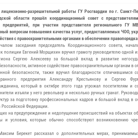
 лицензионно-разрешительной работы ГУ Росгвардии по г. Санкт-Пе
адской области прошёл координационный совет с представителя
х предприятий, при участии представителя регионального ГУ М
ный вопросам повышения качества услуг, предоставляемых ЧОО, укр
йствия с правоохранительными органами в обеспечении правопорядка 
ачалом заседания председатель Координационного совета, нача
к полиции Евгений Морщихин вручил грамоту руководителю одной и
гиона Сергею Алексееву за большой вклад в развитие негосуд
безопасности, активное содействие правоохранительным органам в 
нной безопасности, также вручил благодарности отличившимся с
хранного предприятия Александру Крестьянову и Сергею Фур
жданина, который в октябре этого года угрожал посетителям и с
нители изъяли у него револьвер и несколько ручных гранат. Руково
уктур за подготовку профессиональных кадров и большой вклад в о
в Российской Федерации.
щих на предупреждение и недопущение происшествий на объектах об
ы и условия, которые обычно способствуют возникновению чр
Максим Берекет рассказал о дополнительных мерах, принимаем