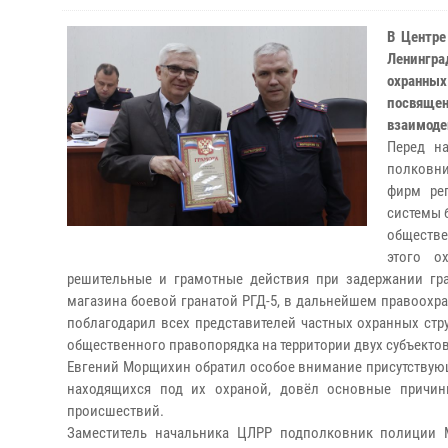
В Центре
Ленингр
охранны
посвящен
взаимоде
Перед н
полковни
фирм ре
системы 
обществе
этого о
решительные и грамотные действия при задержании гра
магазина боевой гранатой РГД-5, в дальнейшем правоохра
поблагодарил всех представителей частных охранных стр
общественного правопорядка на территории двух субъекто
Евгений Морщихин обратил особое внимание присутствую
находящихся под их охраной, довёл основные причин
происшествий.
Заместитель начальника ЦЛРР подполковник полиции 