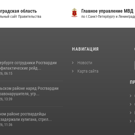
градская область
Главное управление МВД
льный сайт Правительства
по г.Санкт-Петербургу и Ленингра
И
НАВИГАЦИЯ
тербурге сотрудники Росгвардии
Новости
офилактические рейд...
Карта сайта
26, 06:15
П
льском районе наряд Росгвардии
авонарушителя, угр...
26, 13:39
ном районе росгвардейцы
задержали хулигана, стрел...
26, 11:36