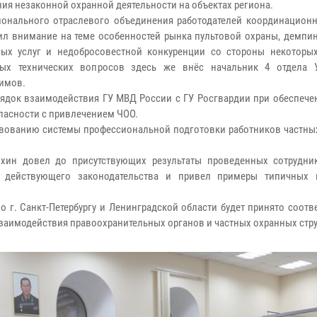
я незаконной охранной деятельности на объектах региона.
гионального отраслевого объединения работодателей координационн
рил внимание на теме особенностей рынка пультовой охраны, демпи
ых услуг и недобросовестной конкуренции со стороны некоторы
ых технических вопросов здесь же внёс начальник 4 отдела 
имов.
рядок взаимодействия ГУ МВД России с ГУ Росгвардии при обеспече
пасности с привлечением ЧОО.
вованию системы профессиональной подготовки работников частны
ихин довел до присутствующих результаты проведенных сотрудн
действующего законодательства и привел примеры типичных н
 г. Санкт-Петербургу и Ленинградской области будет принято соот
аимодействия правоохранительных органов и частных охранных стру