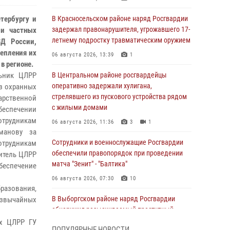
тербургу и
В Красносельском районе наряд Росгвардии
задержал правонарушителя, угрожавшего 17-
ми частных
летнему подростку травматическим оружием
ВД России,
епления их
06 августа 2026, 13:39
1
в регионе.
льник ЦЛРР
В Центральном районе росгвардейцы
оперативно задержали хулигана,
з охранных
стрелявшего из пускового устройства рядом
арственной
с жилыми домами
обеспечении
отрудникам
06 августа 2026, 11:36
3
1
манову за
Сотрудники и военнослужащие Росгвардии
отрудникам
обеспечили правопорядок при проведении
дитель ЦЛРР
матча "Зенит" - "Балтика"
беспечение
06 августа 2026, 07:30
10
разования,
В Выборгском районе наряд Росгвардии
езвычайных
обнаружил разыскиваемый преступный
автотранспорт
ых ЦЛРР ГУ
ПОПУЛЯРНЫЕ НОВОСТИ