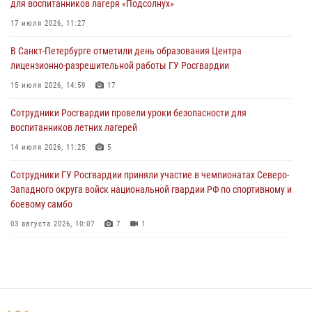
для воспитанников лагеря «Подсолнух»
правопорядок при проведении матча "Зенит" - "Балтика"
17 июля 2026, 11:27
06 августа 2026, 07:30
10
В Санкт-Петербурге отметили день образования Центра
В Выборгском районе наряд Росгвардии обнаружил
лицензионно-разрешительной работы ГУ Росгвардии
разыскиваемый преступный автотранспорт
15 июля 2026, 14:59
17
05 августа 2026, 12:25
2
Сотрудники Росгвардии провели уроки безопасности для
Петербургские росгвардейцы обнаружили объявленный в розыск
воспитанников летних лагерей
автомобиль, ранее использовавшийся при совершении кражи в
Ленобласти
14 июля 2026, 11:25
5
04 августа 2026, 14:05
Сотрудники ГУ Росгвардии приняли участие в чемпионатах Северо-
Западного округа войск национальной гвардии РФ по спортивному и
боевому самбо
03 августа 2026, 10:07
7
1
В Центральном районе наряд Росгвардии задержал рецидивиста,
ограбившего прохожего
17 июля 2026, 11:35
2