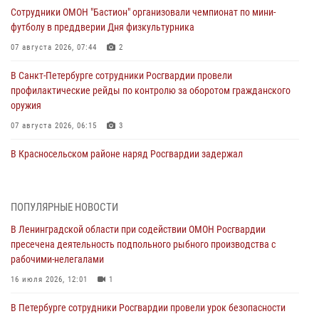
Сотрудники ОМОН "Бастион" организовали чемпионат по мини-
футболу в преддверии Дня физкультурника
07 августа 2026, 07:44
2
В Санкт-Петербурге сотрудники Росгвардии провели
профилактические рейды по контролю за оборотом гражданского
оружия
07 августа 2026, 06:15
3
В Красносельском районе наряд Росгвардии задержал
правонарушителя, угрожавшего 17-летнему подростку
травматическим оружием
06 августа 2026, 13:39
1
ПОПУЛЯРНЫЕ НОВОСТИ
В Ленинградской области при содействии ОМОН Росгвардии
В Центральном районе росгвардейцы оперативно задержали
пресечена деятельность подпольного рыбного производства с
хулигана, стрелявшего из пускового устройства рядом с жилыми
рабочими-нелегалами
домами
16 июля 2026, 12:01
1
06 августа 2026, 11:36
3
1
В Петербурге сотрудники Росгвардии провели урок безопасности
Сотрудники и военнослужащие Росгвардии обеспечили