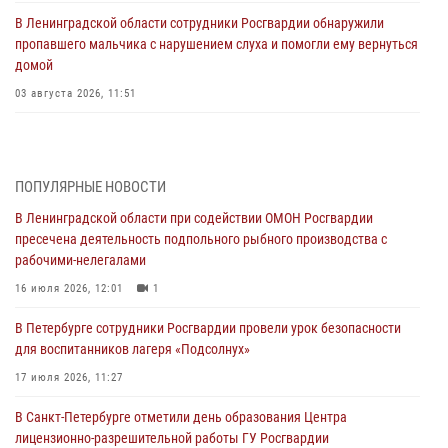
В Ленинградской области сотрудники Росгвардии обнаружили
пропавшего мальчика с нарушением слуха и помогли ему вернуться
домой
03 августа 2026, 11:51
В Санкт-Петербурге при содействии СОБР Росгвардии задержаны
подозреваемые в мошеннических действиях
03 августа 2026, 10:15
1
ПОПУЛЯРНЫЕ НОВОСТИ
В Ленинградской области при содействии ОМОН Росгвардии
Сотрудники ГУ Росгвардии приняли участие в чемпионатах Северо-
пресечена деятельность подпольного рыбного производства с
Западного округа войск национальной гвардии РФ по спортивному и
рабочими-нелегалами
боевому самбо
16 июля 2026, 12:01
1
03 августа 2026, 10:07
7
1
В Петербурге сотрудники Росгвардии провели урок безопасности
В Ленобласти сотрудники ОМОН Росгвардии оказали содействие
для воспитанников лагеря «Подсолнух»
полиции в проведении профилактического мероприятия
17 июля 2026, 11:27
03 августа 2026, 09:16
5
В Санкт-Петербурге отметили день образования Центра
В Петербурге сотрудники Росгвардии обеспечили правопорядок в
лицензионно-разрешительной работы ГУ Росгвардии
День Воздушно-десантных войск