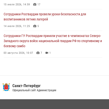
15 июля 2026, 14:59
17
02 августа 2026, 19:30
10
Сотрудники Росгвардии провели уроки безопасности для
Сотрудники Росгвардии на Пушкинской улице задержали двух
воспитанников летних лагерей
граждан, подозреваемых в попытке поджога одного из баров в
центре города
14 июля 2026, 11:25
5
02 августа 2026, 11:39
3
Сотрудники ГУ Росгвардии приняли участие в чемпионатах Северо-
Западного округа войск национальной гвардии РФ по спортивному и
боевому самбо
03 августа 2026, 10:07
7
1
В Центральном районе наряд Росгвардии задержал рецидивиста,
ограбившего прохожего
17 июля 2026, 11:35
2
В Красногвардейском районе росгвардейцы задержали хулигана,
Санкт-Петербург
угрожавшего мужчине пневматическим пистолетом
Официальный сайт Администрации
16 июля 2026, 15:25
В Калининском районе сотрудники Росгвардии задержали