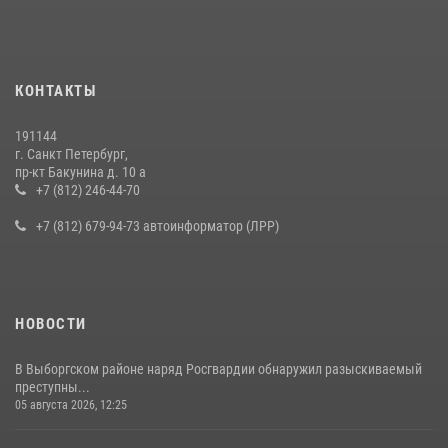
правонарушителя, избившего посетителя бара
15 июля 2026, 10:50
Представитель Росгвардии принял участие в работе круглого стола
КОНТАКТЫ
на III Международном петербургском цифровом форуме
19 июля 2026, 09:24
2
191144
г. Санкт Петербург,
В Ленобласти сотрудники Росгвардии провели встречу с
пр-кт Бакунина д. 10 а
воспитанниками детского клуба «Умные каникулы»
+7 (812) 246-44-70
16 июля 2026, 10:58
2
+7 (812) 679-94-73 автоинформатор (ЛРР)
НОВОСТИ
В Выборгском районе наряд Росгвардии обнаружил разыскиваемый
преступны...
05 августа 2026, 12:25