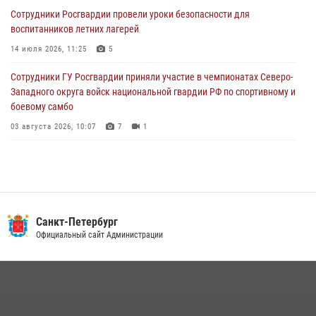
Сотрудники Росгвардии провели уроки безопасности для
Петербургские росгвардейцы обнаружили объявленный в розыск
воспитанников летних лагерей
автомобиль, ранее использовавшийся при совершении кражи в
Ленобласти
14 июля 2026, 11:25
5
04 августа 2026, 14:05
Сотрудники ГУ Росгвардии приняли участие в чемпионатах Северо-
Западного округа войск национальной гвардии РФ по спортивному и
боевому самбо
03 августа 2026, 10:07
7
1
В Центральном районе наряд Росгвардии задержал рецидивиста,
ограбившего прохожего
17 июля 2026, 11:35
2
В Красногвардейском районе росгвардейцы задержали хулигана,
Санкт-Петербург
угрожавшего мужчине пневматическим пистолетом
Официальный сайт Администрации
16 июля 2026, 15:25
В Калининском районе сотрудники Росгвардии задержали
правонарушителя, избившего посетителя бара
15 июля 2026, 10:50