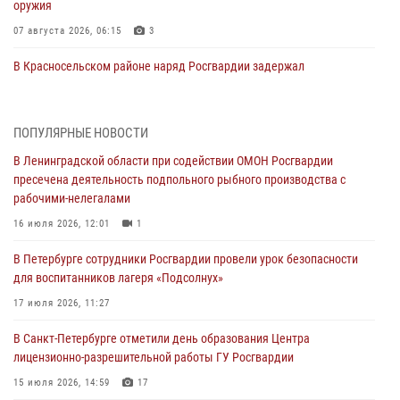
оружия
07 августа 2026, 06:15
3
В Красносельском районе наряд Росгвардии задержал
правонарушителя, угрожавшего 17-летнему подростку
травматическим оружием
06 августа 2026, 13:39
1
ПОПУЛЯРНЫЕ НОВОСТИ
В Ленинградской области при содействии ОМОН Росгвардии
В Центральном районе росгвардейцы оперативно задержали
пресечена деятельность подпольного рыбного производства с
хулигана, стрелявшего из пускового устройства рядом с жилыми
рабочими-нелегалами
домами
16 июля 2026, 12:01
1
06 августа 2026, 11:36
3
1
В Петербурге сотрудники Росгвардии провели урок безопасности
Сотрудники и военнослужащие Росгвардии обеспечили
для воспитанников лагеря «Подсолнух»
правопорядок при проведении матча "Зенит" - "Балтика"
17 июля 2026, 11:27
06 августа 2026, 07:30
10
В Санкт-Петербурге отметили день образования Центра
В Выборгском районе наряд Росгвардии обнаружил
лицензионно-разрешительной работы ГУ Росгвардии
разыскиваемый преступный автотранспорт
15 июля 2026, 14:59
17
05 августа 2026, 12:25
2