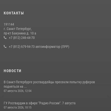
Представитель Росгвардии принял участие в работе круглого стола
КОНТАКТЫ
на III Международном петербургском цифровом форуме
19 июля 2026, 09:24
2
191144
г. Санкт Петербург,
В Ленобласти сотрудники Росгвардии провели встречу с
пр-кт Бакунина д. 10 а
воспитанниками детского клуба «Умные каникулы»
+7 (812) 246-44-70
16 июля 2026, 10:58
2
+7 (812) 679-94-73 автоинформатор (ЛРР)
НОВОСТИ
В Санкт-Петербурге росгвардейцы пресекли попытку руферов
подняться на ...
07 августа 2026, 12:04
ГУ Росгвардии в эфире "Радио России". 7 августа
07 августа 2026, 10:15