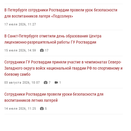
В Петербурге сотрудники Росгвардии провели урок безопасности
Сотрудники и военнослужащие Росгвардии обеспечили
для воспитанников лагеря «Подсолнух»
правопорядок при проведении матча "Зенит" - "Балтика"
17 июля 2026, 11:27
06 августа 2026, 07:30
10
В Санкт-Петербурге отметили день образования Центра
В Выборгском районе наряд Росгвардии обнаружил
лицензионно-разрешительной работы ГУ Росгвардии
разыскиваемый преступный автотранспорт
15 июля 2026, 14:59
17
05 августа 2026, 12:25
2
Сотрудники ГУ Росгвардии приняли участие в чемпионатах Северо-
Петербургские росгвардейцы обнаружили объявленный в розыск
Западного округа войск национальной гвардии РФ по спортивному и
автомобиль, ранее использовавшийся при совершении кражи в
боевому самбо
Ленобласти
03 августа 2026, 10:07
7
1
04 августа 2026, 14:05
Сотрудники Росгвардии провели уроки безопасности для
воспитанников летних лагерей
14 июля 2026, 11:25
5
В Центральном районе наряд Росгвардии задержал рецидивиста,
ограбившего прохожего