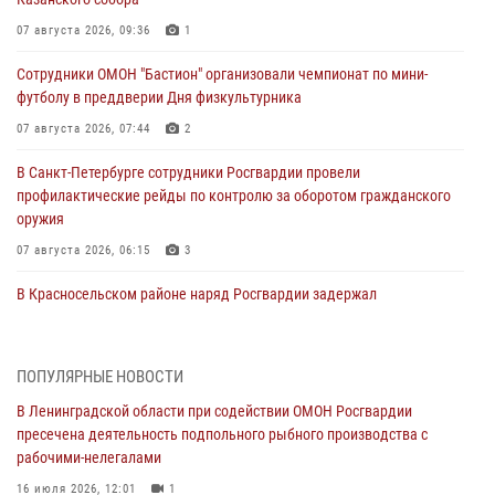
07 августа 2026, 09:36
1
Сотрудники ОМОН "Бастион" организовали чемпионат по мини-
футболу в преддверии Дня физкультурника
07 августа 2026, 07:44
2
В Санкт-Петербурге сотрудники Росгвардии провели
профилактические рейды по контролю за оборотом гражданского
оружия
07 августа 2026, 06:15
3
В Красносельском районе наряд Росгвардии задержал
правонарушителя, угрожавшего 17-летнему подростку
травматическим оружием
06 августа 2026, 13:39
1
ПОПУЛЯРНЫЕ НОВОСТИ
В Ленинградской области при содействии ОМОН Росгвардии
В Центральном районе росгвардейцы оперативно задержали
пресечена деятельность подпольного рыбного производства с
хулигана, стрелявшего из пускового устройства рядом с жилыми
рабочими-нелегалами
домами
16 июля 2026, 12:01
1
06 августа 2026, 11:36
3
1