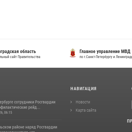
градская область
Главное управление МВД
льный сайт Правительства
по г.Санкт-Петербургу и Ленингра
И
НАВИГАЦИЯ
тербурге сотрудники Росгвардии
Новости
офилактические рейд...
Карта сайта
26, 06:15
П
льском районе наряд Росгвардии