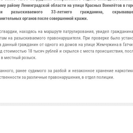
ому району Ленинградской области на улице Красных Военлётов в гор
али разыскиваемого 33-летнего гражданина, скрывавш
анительных органов после совершенной кражи.
сгвардии, находясь на маршруте патрулирования, увидел гражданин
там на разыскиваемого правонарушителя. При проверке было устано
та данный гражданин от одного из домов на улице Жемчужина в Гатч
д стоимостью 18 тысяч рублей и скрылся с места происшествия, пос
 в местный розыск.
нного, ранее судимого за разбой и незаконное хранение наркотико
нности за различные правонарушения, в отдел полиции.​​​​​​​