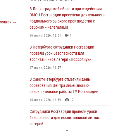
05 августа 2026, 12:25
2
В Ленинградской области при содействии
Петербургские росгвардейцы обнаружили
ОМОН Росгвардии пресечена деятельность
объявленный в розыск автомобиль, ранее
подпольного рыбного производства с
ующая →
использовавшийся при совершении кражи в
рабочими-нелегалами
Ленобласти
16 июля 2026, 12:01
1
04 августа 2026, 14:05
В Петербурге сотрудники Росгвардии
В Зеленогорске сотрудники Росгвардии, став
провели урок безопасности для
очевидцами серьезного ДТП, вызвали на
воспитанников лагеря «Подсолнух»
место происшествия спасателей, а также
17 июля 2026, 11:27
оказали доврачебную помощь
пострадавшим
В Санкт-Петербурге отметили день
образования Центра лицензионно-
03 августа 2026, 14:15
3
1
разрешительной работы ГУ Росгвардии
Росгвардейцы приняли участие в Большом
15 июля 2026, 14:59
17
семейном фестивале
Сотрудники Росгвардии провели уроки
03 августа 2026, 13:26
5
безопасности для воспитанников летних
В Ленинградской области сотрудники
лагерей
Росгвардии обнаружили пропавшего