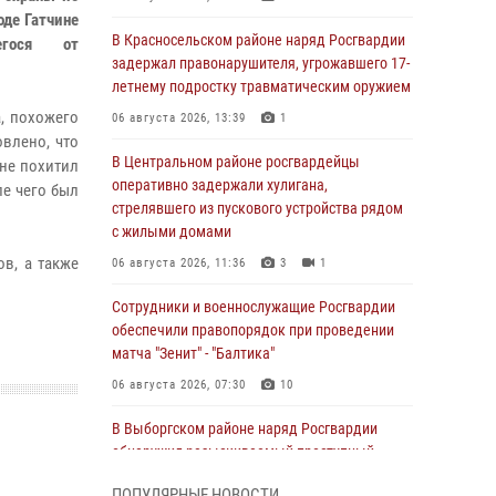
оде Гатчине
В Красносельском районе наряд Росгвардии
егося от
задержал правонарушителя, угрожавшего 17-
летнему подростку травматическим оружием
а, похожего
06 августа 2026, 13:39
1
влено, что
В Центральном районе росгвардейцы
ине похитил
оперативно задержали хулигана,
ле чего был
стрелявшего из пускового устройства рядом
с жилыми домами
в, а также
06 августа 2026, 11:36
3
1
Сотрудники и военнослужащие Росгвардии
обеспечили правопорядок при проведении
матча "Зенит" - "Балтика"
06 августа 2026, 07:30
10
В Выборгском районе наряд Росгвардии
обнаружил разыскиваемый преступный
автотранспорт
ПОПУЛЯРНЫЕ НОВОСТИ