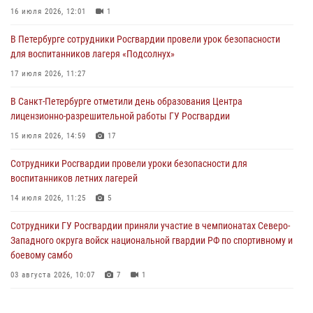
16 июля 2026, 12:01
1
06 августа 2026, 11:36
3
1
В Петербурге сотрудники Росгвардии провели урок безопасности
Сотрудники и военнослужащие Росгвардии обеспечили
для воспитанников лагеря «Подсолнух»
правопорядок при проведении матча "Зенит" - "Балтика"
17 июля 2026, 11:27
06 августа 2026, 07:30
10
В Санкт-Петербурге отметили день образования Центра
В Выборгском районе наряд Росгвардии обнаружил
лицензионно-разрешительной работы ГУ Росгвардии
разыскиваемый преступный автотранспорт
15 июля 2026, 14:59
17
05 августа 2026, 12:25
2
Сотрудники Росгвардии провели уроки безопасности для
Петербургские росгвардейцы обнаружили объявленный в розыск
воспитанников летних лагерей
автомобиль, ранее использовавшийся при совершении кражи в
Ленобласти
14 июля 2026, 11:25
5
04 августа 2026, 14:05
Сотрудники ГУ Росгвардии приняли участие в чемпионатах Северо-
Западного округа войск национальной гвардии РФ по спортивному и
боевому самбо
03 августа 2026, 10:07
7
1
В Центральном районе наряд Росгвардии задержал рецидивиста,