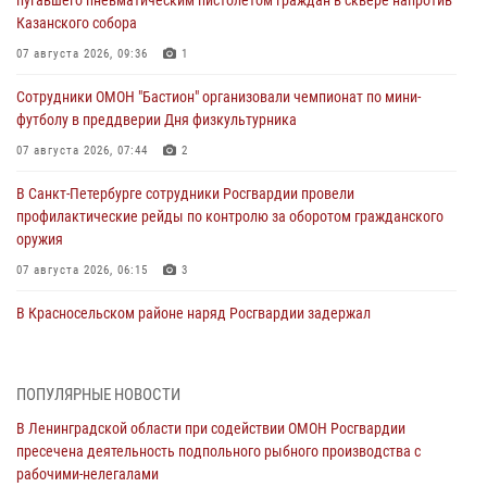
Казанского собора
07 августа 2026, 09:36
1
Сотрудники ОМОН "Бастион" организовали чемпионат по мини-
футболу в преддверии Дня физкультурника
07 августа 2026, 07:44
2
В Санкт-Петербурге сотрудники Росгвардии провели
профилактические рейды по контролю за оборотом гражданского
оружия
07 августа 2026, 06:15
3
В Красносельском районе наряд Росгвардии задержал
правонарушителя, угрожавшего 17-летнему подростку
травматическим оружием
06 августа 2026, 13:39
1
ПОПУЛЯРНЫЕ НОВОСТИ
В Ленинградской области при содействии ОМОН Росгвардии
В Центральном районе росгвардейцы оперативно задержали
пресечена деятельность подпольного рыбного производства с
хулигана, стрелявшего из пускового устройства рядом с жилыми
рабочими-нелегалами
домами