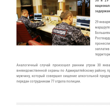
30 и 29 
национал
задержан
29 январ
маршруте
Большеви
Росгвард
пронесли
заплатив
территор
Аналогичный случай произошел ранним утром 30 янва
вневедомственной охраны по Адмиралтейскому району, п
мужчину, который совершил хищение алкогольной продук
передан сотрудникам 77 отдела полиции.