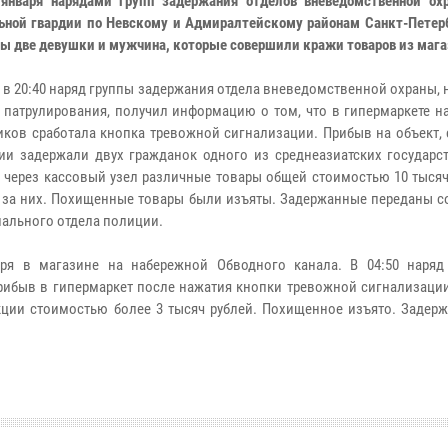
января нарядами групп задержания отделов вневедомственной ох
ьной гвардии по Невскому и Адмиралтейскому районам Санкт-Петер
ы две девушки и мужчина, которые совершили кражи товаров из мага
я в 20:40 наряд группы задержания отдела вневедомственной охраны, 
 патрулирования, получил информацию о том, что в гипермаркете н
ков сработала кнопка тревожной сигнализации. Прибыв на объект, 
ии задержали двух гражданок одного из среднеазиатских государст
 через кассовый узел различные товары общей стоимостью 10 тысяч
 за них. Похищенные товары были изъяты. Задержанные переданы с
иального отдела полиции.
ря в магазине на набережной Обводного канала. В 04:50 наряд
рибыв в гипермаркет после нажатия кнопки тревожной сигнализации
ции стоимостью более 3 тысяч рублей. Похищенное изъято. Задер