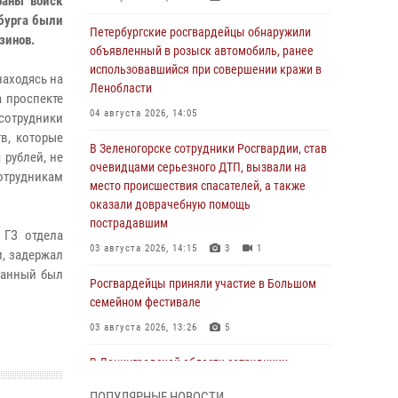
раны войск
бурга были
Петербургские росгвардейцы обнаружили
зинов.
объявленный в розыск автомобиль, ранее
использовавшийся при совершении кражи в
находясь на
Ленобласти
а проспекте
04 августа 2026, 14:05
сотрудники
в, которые
В Зеленогорске сотрудники Росгвардии, став
 рублей, не
очевидцами серьезного ДТП, вызвали на
отрудникам
место происшествия спасателей, а также
оказали доврачебную помощь
пострадавшим
 ГЗ отдела
03 августа 2026, 14:15
3
1
, задержал
жанный был
Росгвардейцы приняли участие в Большом
семейном фестивале
03 августа 2026, 13:26
5
В Ленинградской области сотрудники
Росгвардии обнаружили пропавшего
ПОПУЛЯРНЫЕ НОВОСТИ