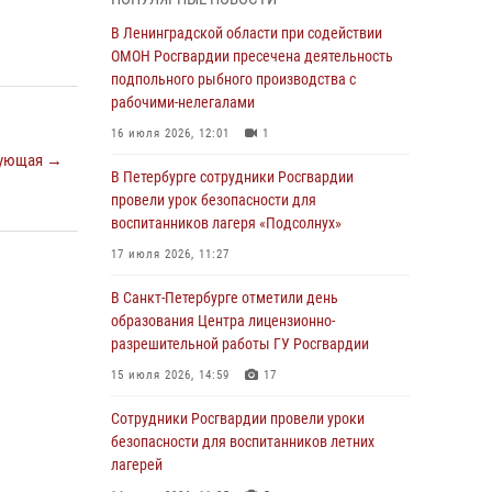
мальчика с нарушением слуха и помогли ему
вернуться домой
В Ленинградской области при содействии
ОМОН Росгвардии пресечена деятельность
03 августа 2026, 11:51
подпольного рыбного производства с
В Санкт-Петербурге при содействии СОБР
рабочими-нелегалами
Росгвардии задержаны подозреваемые в
16 июля 2026, 12:01
1
мошеннических действиях
ующая →
В Петербурге сотрудники Росгвардии
03 августа 2026, 10:15
1
провели урок безопасности для
Сотрудники ГУ Росгвардии приняли участие в
воспитанников лагеря «Подсолнух»
чемпионатах Северо-Западного округа войск
17 июля 2026, 11:27
национальной гвардии РФ по спортивному и
боевому самбо
В Санкт-Петербурге отметили день
образования Центра лицензионно-
03 августа 2026, 10:07
7
1
разрешительной работы ГУ Росгвардии
В Ленобласти сотрудники ОМОН Росгвардии
15 июля 2026, 14:59
17
оказали содействие полиции в проведении
профилактического мероприятия
Сотрудники Росгвардии провели уроки
безопасности для воспитанников летних
03 августа 2026, 09:16
5
лагерей
В Петербурге сотрудники Росгвардии