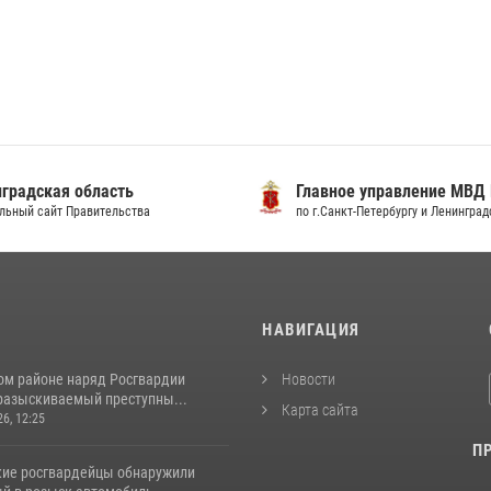
градская область
Главное управление МВД
льный сайт Правительства
по г.Санкт-Петербургу и Ленингра
И
НАВИГАЦИЯ
ом районе наряд Росгвардии
Новости
разыскиваемый преступны...
Карта сайта
26, 12:25
П
кие росгвардейцы обнаружили