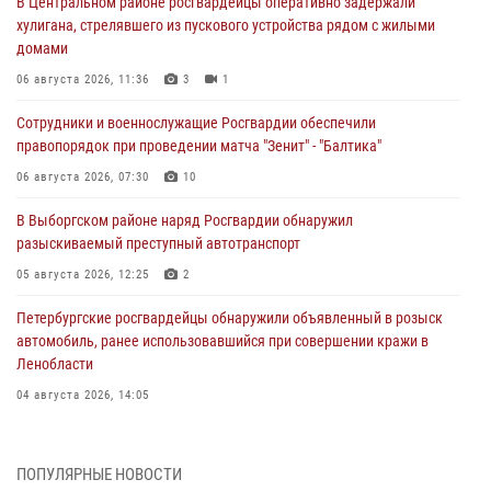
В Центральном районе росгвардейцы оперативно задержали
хулигана, стрелявшего из пускового устройства рядом с жилыми
домами
06 августа 2026, 11:36
3
1
Сотрудники и военнослужащие Росгвардии обеспечили
правопорядок при проведении матча "Зенит" - "Балтика"
06 августа 2026, 07:30
10
В Выборгском районе наряд Росгвардии обнаружил
разыскиваемый преступный автотранспорт
05 августа 2026, 12:25
2
Петербургские росгвардейцы обнаружили объявленный в розыск
автомобиль, ранее использовавшийся при совершении кражи в
Ленобласти
04 августа 2026, 14:05
В Зеленогорске сотрудники Росгвардии, став очевидцами
серьезного ДТП, вызвали на место происшествия спасателей, а
ПОПУЛЯРНЫЕ НОВОСТИ
также оказали доврачебную помощь пострадавшим