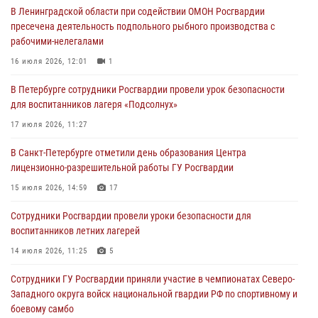
В Ленинградской области при содействии ОМОН Росгвардии
03 августа 2026, 14:15
3
1
пресечена деятельность подпольного рыбного производства с
рабочими-нелегалами
Росгвардейцы приняли участие в Большом семейном фестивале
16 июля 2026, 12:01
1
03 августа 2026, 13:26
5
В Петербурге сотрудники Росгвардии провели урок безопасности
В Ленинградской области сотрудники Росгвардии обнаружили
для воспитанников лагеря «Подсолнух»
пропавшего мальчика с нарушением слуха и помогли ему вернуться
домой
17 июля 2026, 11:27
03 августа 2026, 11:51
В Санкт-Петербурге отметили день образования Центра
лицензионно-разрешительной работы ГУ Росгвардии
В Санкт-Петербурге при содействии СОБР Росгвардии задержаны
подозреваемые в мошеннических действиях
15 июля 2026, 14:59
17
03 августа 2026, 10:15
1
Сотрудники Росгвардии провели уроки безопасности для
воспитанников летних лагерей
Сотрудники ГУ Росгвардии приняли участие в чемпионатах Северо-
Западного округа войск национальной гвардии РФ по спортивному и
14 июля 2026, 11:25
5
боевому самбо
Сотрудники ГУ Росгвардии приняли участие в чемпионатах Северо-
03 августа 2026, 10:07
7
1
Западного округа войск национальной гвардии РФ по спортивному и
боевому самбо