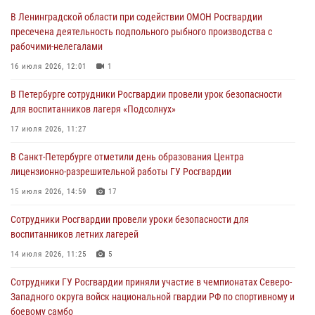
также оказали доврачебную помощь пострадавшим
В Ленинградской области при содействии ОМОН Росгвардии
03 августа 2026, 14:15
3
1
пресечена деятельность подпольного рыбного производства с
рабочими-нелегалами
Росгвардейцы приняли участие в Большом семейном фестивале
16 июля 2026, 12:01
1
03 августа 2026, 13:26
5
В Петербурге сотрудники Росгвардии провели урок безопасности
В Ленинградской области сотрудники Росгвардии обнаружили
для воспитанников лагеря «Подсолнух»
пропавшего мальчика с нарушением слуха и помогли ему вернуться
домой
17 июля 2026, 11:27
03 августа 2026, 11:51
В Санкт-Петербурге отметили день образования Центра
лицензионно-разрешительной работы ГУ Росгвардии
В Санкт-Петербурге при содействии СОБР Росгвардии задержаны
подозреваемые в мошеннических действиях
15 июля 2026, 14:59
17
03 августа 2026, 10:15
1
Сотрудники Росгвардии провели уроки безопасности для
воспитанников летних лагерей
Сотрудники ГУ Росгвардии приняли участие в чемпионатах Северо-
Западного округа войск национальной гвардии РФ по спортивному и
14 июля 2026, 11:25
5
боевому самбо
Сотрудники ГУ Росгвардии приняли участие в чемпионатах Северо-
03 августа 2026, 10:07
7
1
Западного округа войск национальной гвардии РФ по спортивному и
боевому самбо