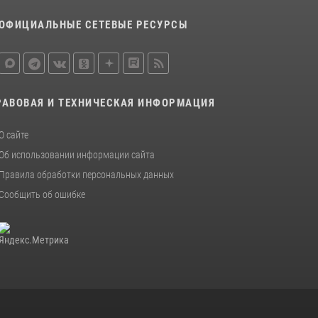
15 июля 2026, 10:50
ОФИЦИАЛЬНЫЕ СЕТЕВЫЕ РЕСУРСЫ
Представитель Росгвардии принял участие в
работе круглого стола на III Международном
петербургском цифровом форуме
19 июля 2026, 09:24
2
РАВОВАЯ И ТЕХНИЧЕСКАЯ ИНФОРМАЦИЯ
В Ленобласти сотрудники Росгвардии
провели встречу с воспитанниками детского
О сайте
клуба «Умные каникулы»
Об использовании информации сайта
16 июля 2026, 10:58
2
Правила обработки персональных данных
Сообщить об ошибке