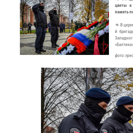
цветы к
память п
👊 В цер
й бригад
Западног
«Балтика
фото: пре