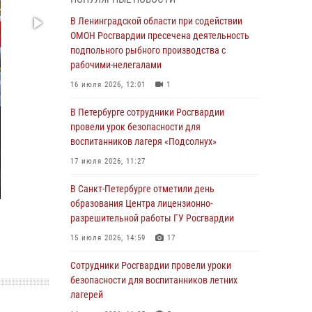
В Красносельском районе наряд Росгвардии
В Ленинградской области при содействии
задержал правонарушителя, угрожавшего 17-
ОМОН Росгвардии пресечена деятельность
летнему подростку травматическим оружием
подпольного рыбного производства с
рабочими-нелегалами
06 августа 2026, 13:39
1
16 июля 2026, 12:01
1
В Центральном районе росгвардейцы
оперативно задержали хулигана,
В Петербурге сотрудники Росгвардии
стрелявшего из пускового устройства рядом
провели урок безопасности для
с жилыми домами
воспитанников лагеря «Подсолнух»
06 августа 2026, 11:36
3
1
17 июля 2026, 11:27
Сотрудники и военнослужащие Росгвардии
В Санкт-Петербурге отметили день
обеспечили правопорядок при проведении
образования Центра лицензионно-
матча "Зенит" - "Балтика"
разрешительной работы ГУ Росгвардии
06 августа 2026, 07:30
10
15 июля 2026, 14:59
17
В Выборгском районе наряд Росгвардии
Сотрудники Росгвардии провели уроки
обнаружил разыскиваемый преступный
безопасности для воспитанников летних
автотранспорт
лагерей