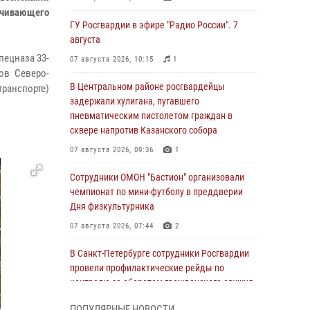
ечивающего
ГУ Росгвардии в эфире "Радио России". 7
августа
пецназа 33-
07 августа 2026, 10:15
1
ов Северо-
В Центральном районе росгвардейцы
транспорте)
задержали хулигана, пугавшего
пневматическим пистолетом граждан в
сквере напротив Казанского собора
07 августа 2026, 09:36
1
Сотрудники ОМОН "Бастион" организовали
чемпионат по мини-футболу в преддверии
Дня физкультурника
07 августа 2026, 07:44
2
В Санкт-Петербурге сотрудники Росгвардии
провели профилактические рейды по
контролю за оборотом гражданского оружия
07 августа 2026, 06:15
3
ПОПУЛЯРНЫЕ НОВОСТИ