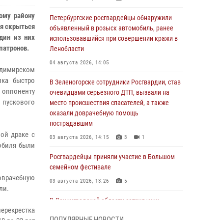
ому району
Петербургские росгвардейцы обнаружили
я скрыться
объявленный в розыск автомобиль, ранее
дин из них
использовавшийся при совершении кражи в
патронов.
Ленобласти
04 августа 2026, 14:05
адимирском
лка быстро
В Зеленогорске сотрудники Росгвардии, став
 оппоненту
очевидцами серьезного ДТП, вызвали на
 пускового
место происшествия спасателей, а также
оказали доврачебную помощь
пострадавшим
ой драке с
03 августа 2026, 14:15
3
1
обиля были
Росгвардейцы приняли участие в Большом
семейном фестивале
оврачебную
03 августа 2026, 13:26
5
ли.
В Ленинградской области сотрудники
ерекрестка
Росгвардии обнаружили пропавшего
ПОПУЛЯРНЫЕ НОВОСТИ