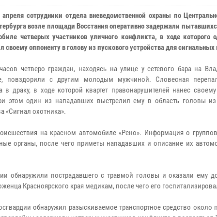
 апреля сотрудники отдела вневедомственной охраны по Центральн
тербурга возле площади Восстания оперативно задержали пытавшихс
обиле четверых участников уличного конфликта, в ходе которого о
 своему оппоненту в голову из пускового устройства для сигнальных 
часов четверо граждан, находясь на улице у сетевого бара на Вл
те, повздорили с другим молодым мужчиной. Словесная перепа
а в драку, в ходе которой квартет правонарушителей нанес своему
ри этом один из нападавших выстрелил ему в область головы из
ва «Сигнал охотника».
оисшествия на красном автомобиле «Рено». Информация о группов
ные органы, после чего приметы нападавших и описание их автом
ии обнаружили пострадавшего с травмой головы и оказали ему д
оженца Красноярского края медикам, после чего его госпитализирова
осгвардии обнаружил разыскиваемое транспортное средство около п