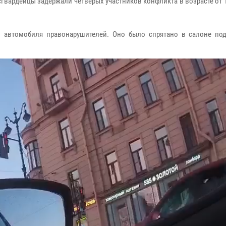
гвардейцы задержали четверых участников конфликта в возрасте от 1
з автомобиля правонарушителей. Оно было спрятано в салоне по