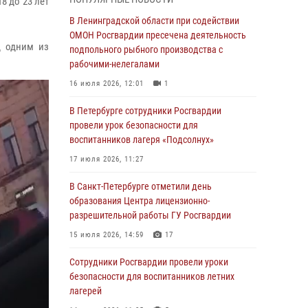
8 до 23 лет
мальчика с нарушением слуха и помогли ему
вернуться домой
В Ленинградской области при содействии
ОМОН Росгвардии пресечена деятельность
03 августа 2026, 11:51
д одним из
подпольного рыбного производства с
В Санкт-Петербурге при содействии СОБР
рабочими-нелегалами
Росгвардии задержаны подозреваемые в
16 июля 2026, 12:01
1
мошеннических действиях
В Петербурге сотрудники Росгвардии
03 августа 2026, 10:15
1
провели урок безопасности для
Сотрудники ГУ Росгвардии приняли участие в
воспитанников лагеря «Подсолнух»
чемпионатах Северо-Западного округа войск
17 июля 2026, 11:27
национальной гвардии РФ по спортивному и
боевому самбо
В Санкт-Петербурге отметили день
образования Центра лицензионно-
03 августа 2026, 10:07
7
1
разрешительной работы ГУ Росгвардии
В Ленобласти сотрудники ОМОН Росгвардии
15 июля 2026, 14:59
17
оказали содействие полиции в проведении
профилактического мероприятия
Сотрудники Росгвардии провели уроки
безопасности для воспитанников летних
03 августа 2026, 09:16
5
лагерей
В Петербурге сотрудники Росгвардии