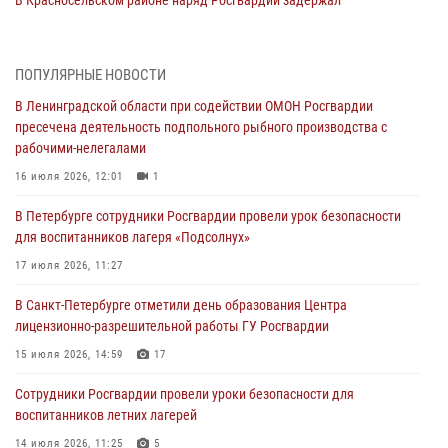
В Красносельском районе наряд Росгвардии задержал
правонарушителя, угрожавшего 17-летнему подростку
травматическим оружием
06 августа 2026, 13:39
1
ПОПУЛЯРНЫЕ НОВОСТИ
В Ленинградской области при содействии ОМОН Росгвардии
В Центральном районе росгвардейцы оперативно задержали
пресечена деятельность подпольного рыбного производства с
хулигана, стрелявшего из пускового устройства рядом с жилыми
рабочими-нелегалами
домами
16 июля 2026, 12:01
1
06 августа 2026, 11:36
3
1
В Петербурге сотрудники Росгвардии провели урок безопасности
Сотрудники и военнослужащие Росгвардии обеспечили
для воспитанников лагеря «Подсолнух»
правопорядок при проведении матча "Зенит" - "Балтика"
17 июля 2026, 11:27
06 августа 2026, 07:30
10
В Санкт-Петербурге отметили день образования Центра
В Выборгском районе наряд Росгвардии обнаружил
лицензионно-разрешительной работы ГУ Росгвардии
разыскиваемый преступный автотранспорт
15 июля 2026, 14:59
17
05 августа 2026, 12:25
2
Сотрудники Росгвардии провели уроки безопасности для
Петербургские росгвардейцы обнаружили объявленный в розыск
воспитанников летних лагерей
автомобиль, ранее использовавшийся при совершении кражи в
Ленобласти
14 июля 2026, 11:25
5