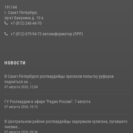
19 июля 2026, 09:24
2
191144
г. Санкт Петербург,
В Ленобласти сотрудники Росгвардии провели встречу с
пр-кт Бакунина д. 10 а
воспитанниками детского клуба «Умные каникулы»
+7 (812) 246-44-70
16 июля 2026, 10:58
2
+7 (812) 679-94-73 автоинформатор (ЛРР)
НОВОСТИ
В Санкт-Петербурге росгвардейцы пресекли попытку руферов
подняться на ...
07 августа 2026, 12:04
ГУ Росгвардии в эфире "Радио России". 7 августа
07 августа 2026, 10:15
В Центральном районе росгвардейцы задержали хулигана, пугавшего
пневма...
07 августа 2026, 09:36