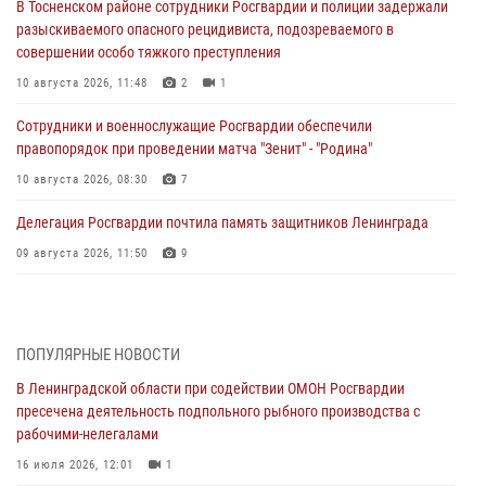
В Тосненском районе сотрудники Росгвардии и полиции задержали
разыскиваемого опасного рецидивиста, подозреваемого в
совершении особо тяжкого преступления
10 августа 2026, 11:48
2
1
Сотрудники и военнослужащие Росгвардии обеспечили
правопорядок при проведении матча "Зенит" - "Родина"
10 августа 2026, 08:30
7
Делегация Росгвардии почтила память защитников Ленинграда
09 августа 2026, 11:50
9
В Петербурге сотрудники Росгвардии задержали правонарушителя,
ранившего ножом прохожего около парка
09 августа 2026, 11:30
4
ПОПУЛЯРНЫЕ НОВОСТИ
В Ленинградской области при содействии ОМОН Росгвардии
Сотрудники Росгвардии приняли участие в праздновании Дня
пресечена деятельность подпольного рыбного производства с
физкультурника
рабочими-нелегалами
08 августа 2026, 17:21
11
16 июля 2026, 12:01
1