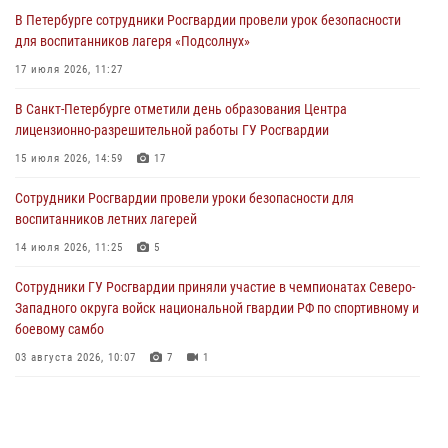
В Ленинградской области росгвардейцы приняли участие в
В Петербурге сотрудники Росгвардии провели урок безопасности
патриотическом мероприятии "Крылатая пехота"
для воспитанников лагеря «Подсолнух»
08 августа 2026, 11:31
7
17 июля 2026, 11:27
В Гатчине прошел юбилейный Турнир памяти сотрудников
В Санкт-Петербурге отметили день образования Центра
вневедомственной охраны, погибших при исполнении служебного
лицензионно-разрешительной работы ГУ Росгвардии
долга
15 июля 2026, 14:59
17
07 августа 2026, 18:55
11
Сотрудники Росгвардии провели уроки безопасности для
В Санкт-Петербурге росгвардейцы пресекли попытку руферов
воспитанников летних лагерей
подняться на крышу одного из городских соборов
14 июля 2026, 11:25
5
07 августа 2026, 12:04
2
1
Сотрудники ГУ Росгвардии приняли участие в чемпионатах Северо-
Западного округа войск национальной гвардии РФ по спортивному и
боевому самбо
03 августа 2026, 10:07
7
1
В Центральном районе наряд Росгвардии задержал рецидивиста,
ограбившего прохожего
17 июля 2026, 11:35
2