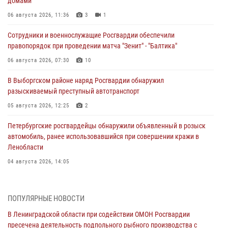
домами
06 августа 2026, 11:36
3
1
Сотрудники и военнослужащие Росгвардии обеспечили
правопорядок при проведении матча "Зенит" - "Балтика"
06 августа 2026, 07:30
10
В Выборгском районе наряд Росгвардии обнаружил
разыскиваемый преступный автотранспорт
05 августа 2026, 12:25
2
Петербургские росгвардейцы обнаружили объявленный в розыск
автомобиль, ранее использовавшийся при совершении кражи в
Ленобласти
04 августа 2026, 14:05
В Зеленогорске сотрудники Росгвардии, став очевидцами
серьезного ДТП, вызвали на место происшествия спасателей, а
ПОПУЛЯРНЫЕ НОВОСТИ
также оказали доврачебную помощь пострадавшим
В Ленинградской области при содействии ОМОН Росгвардии
03 августа 2026, 14:15
3
1
пресечена деятельность подпольного рыбного производства с