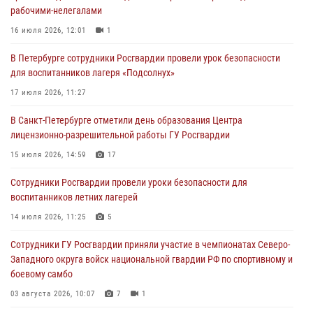
рабочими-нелегалами
Росгвардейцы приняли участие в Большом семейном фестивале
16 июля 2026, 12:01
1
03 августа 2026, 13:26
5
В Петербурге сотрудники Росгвардии провели урок безопасности
В Ленинградской области сотрудники Росгвардии обнаружили
для воспитанников лагеря «Подсолнух»
пропавшего мальчика с нарушением слуха и помогли ему вернуться
домой
17 июля 2026, 11:27
03 августа 2026, 11:51
В Санкт-Петербурге отметили день образования Центра
лицензионно-разрешительной работы ГУ Росгвардии
В Санкт-Петербурге при содействии СОБР Росгвардии задержаны
подозреваемые в мошеннических действиях
15 июля 2026, 14:59
17
03 августа 2026, 10:15
1
Сотрудники Росгвардии провели уроки безопасности для
воспитанников летних лагерей
Сотрудники ГУ Росгвардии приняли участие в чемпионатах Северо-
Западного округа войск национальной гвардии РФ по спортивному и
14 июля 2026, 11:25
5
боевому самбо
Сотрудники ГУ Росгвардии приняли участие в чемпионатах Северо-
03 августа 2026, 10:07
7
1
Западного округа войск национальной гвардии РФ по спортивному и
боевому самбо
03 августа 2026, 10:07
7
1