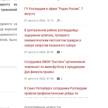
аркету на
ГУ Росгвардии в эфире "Радио России". 7
 тревожной
августа
07 августа 2026, 10:15
1
удимого за
под верхней
В Центральном районе росгвардейцы
адержанного
задержали хулигана, пугавшего
ублей, было
пневматическим пистолетом граждан в
сквере напротив Казанского собора
07 августа 2026, 09:36
1
Сотрудники ОМОН "Бастион" организовали
чемпионат по мини-футболу в преддверии
Дня физкультурника
07 августа 2026, 07:44
2
В Санкт-Петербурге сотрудники Росгвардии
провели профилактические рейды по
контролю за оборотом гражданского оружия
07 августа 2026, 06:15
3
ПОПУЛЯРНЫЕ НОВОСТИ