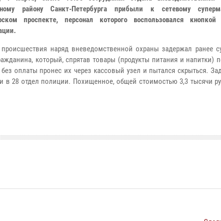
ьному району Санкт-Петербурга прибыли к сетевому суперм
рском проспекте, персонал которого воспользовался кнопкой
ации.
 происшествия наряд вневедомственной охраны задержал ранее с
ражданина, который, спрятав товары (продукты питания и напитки) 
 без оплаты пронес их через кассовый узел и пытался скрыться. З
и в 28 отдел полиции. Похищенное, общей стоимостью 3,3 тысячи р