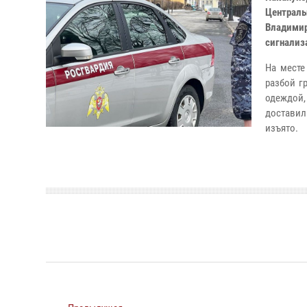
Централ
Владими
сигнализ
На месте
разбой г
одеждой,
доставил
изъято.