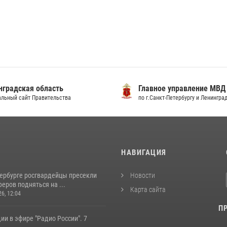
градская область
Главное управление МВД
льный сайт Правительства
по г.Санкт-Петербургу и Ленингра
И
НАВИГАЦИЯ
тербурге росгвардейцы пресекли
Новости
еров подняться на ...
Карта сайта
26, 12:04
П
ии в эфире "Радио России". 7