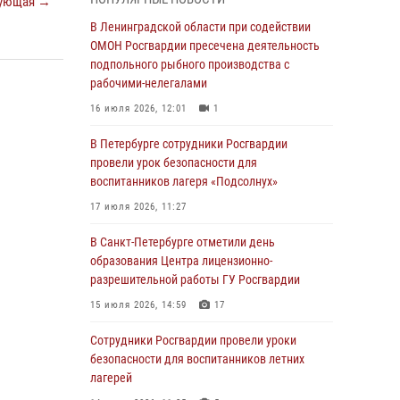
ующая →
В Красносельском районе наряд Росгвардии
В Ленинградской области при содействии
задержал правонарушителя, угрожавшего 17-
ОМОН Росгвардии пресечена деятельность
летнему подростку травматическим оружием
подпольного рыбного производства с
рабочими-нелегалами
06 августа 2026, 13:39
1
16 июля 2026, 12:01
1
В Центральном районе росгвардейцы
оперативно задержали хулигана,
В Петербурге сотрудники Росгвардии
стрелявшего из пускового устройства рядом
провели урок безопасности для
с жилыми домами
воспитанников лагеря «Подсолнух»
06 августа 2026, 11:36
3
1
17 июля 2026, 11:27
Сотрудники и военнослужащие Росгвардии
В Санкт-Петербурге отметили день
обеспечили правопорядок при проведении
образования Центра лицензионно-
матча "Зенит" - "Балтика"
разрешительной работы ГУ Росгвардии
06 августа 2026, 07:30
10
15 июля 2026, 14:59
17
В Выборгском районе наряд Росгвардии
Сотрудники Росгвардии провели уроки
обнаружил разыскиваемый преступный
безопасности для воспитанников летних
автотранспорт
лагерей