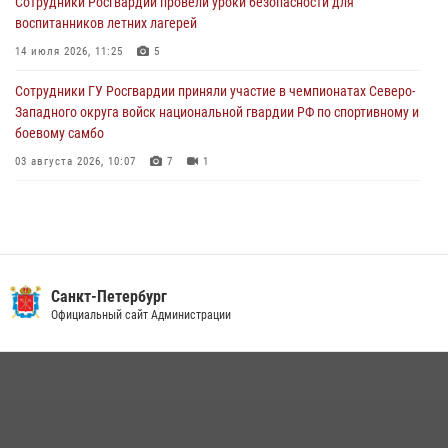
Сотрудники Росгвардии провели уроки безопасности для
Петербургские росгвардейцы обнаружили объявленный в розыск
воспитанников летних лагерей
автомобиль, ранее использовавшийся при совершении кражи в
Ленобласти
14 июля 2026, 11:25
5
04 августа 2026, 14:05
Сотрудники ГУ Росгвардии приняли участие в чемпионатах Северо-
Западного округа войск национальной гвардии РФ по спортивному и
боевому самбо
03 августа 2026, 10:07
7
1
В Центральном районе наряд Росгвардии задержал рецидивиста,
ограбившего прохожего
17 июля 2026, 11:35
2
В Красногвардейском районе росгвардейцы задержали хулигана,
Санкт-Петербург
угрожавшего мужчине пневматическим пистолетом
Официальный сайт Администрации
16 июля 2026, 15:25
В Калининском районе сотрудники Росгвардии задержали
правонарушителя, избившего посетителя бара
15 июля 2026, 10:50