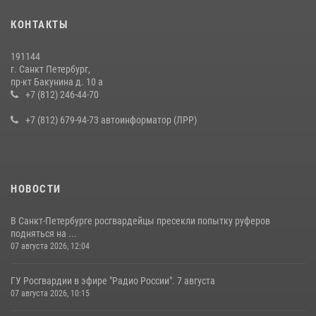
Представитель Росгвардии принял участие в работе круглого стола
КОНТАКТЫ
на III Международном петербургском цифровом форуме
19 июля 2026, 09:24
2
191144
г. Санкт Петербург,
В Ленобласти сотрудники Росгвардии провели встречу с
пр-кт Бакунина д. 10 а
воспитанниками детского клуба «Умные каникулы»
+7 (812) 246-44-70
16 июля 2026, 10:58
2
+7 (812) 679-94-73 автоинформатор (ЛРР)
НОВОСТИ
В Санкт-Петербурге росгвардейцы пресекли попытку руферов
подняться на ...
07 августа 2026, 12:04
ГУ Росгвардии в эфире "Радио России". 7 августа
07 августа 2026, 10:15