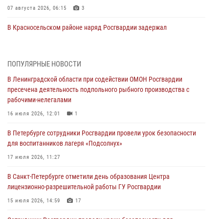
07 августа 2026, 06:15
3
В Красносельском районе наряд Росгвардии задержал
правонарушителя, угрожавшего 17-летнему подростку
травматическим оружием
06 августа 2026, 13:39
1
ПОПУЛЯРНЫЕ НОВОСТИ
В Ленинградской области при содействии ОМОН Росгвардии
В Центральном районе росгвардейцы оперативно задержали
пресечена деятельность подпольного рыбного производства с
хулигана, стрелявшего из пускового устройства рядом с жилыми
рабочими-нелегалами
домами
16 июля 2026, 12:01
1
06 августа 2026, 11:36
3
1
В Петербурге сотрудники Росгвардии провели урок безопасности
Сотрудники и военнослужащие Росгвардии обеспечили
для воспитанников лагеря «Подсолнух»
правопорядок при проведении матча "Зенит" - "Балтика"
17 июля 2026, 11:27
06 августа 2026, 07:30
10
В Санкт-Петербурге отметили день образования Центра
В Выборгском районе наряд Росгвардии обнаружил
лицензионно-разрешительной работы ГУ Росгвардии
разыскиваемый преступный автотранспорт
15 июля 2026, 14:59
17
05 августа 2026, 12:25
2