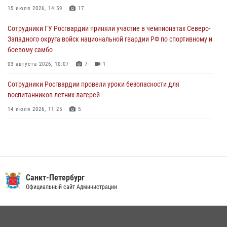
15 июля 2026, 14:59
17
05 августа 2026, 12:25
2
Сотрудники ГУ Росгвардии приняли участие в чемпионатах Северо-
Петербургские росгвардейцы обнаружили объявленный в розыск
Западного округа войск национальной гвардии РФ по спортивному и
автомобиль, ранее использовавшийся при совершении кражи в
боевому самбо
Ленобласти
03 августа 2026, 10:07
7
1
04 августа 2026, 14:05
Сотрудники Росгвардии провели уроки безопасности для
воспитанников летних лагерей
14 июля 2026, 11:25
5
В Центральном районе наряд Росгвардии задержал рецидивиста,
ограбившего прохожего
17 июля 2026, 11:35
2
В Красногвардейском районе росгвардейцы задержали хулигана,
Санкт-Петербург
угрожавшего мужчине пневматическим пистолетом
Официальный сайт Администрации
16 июля 2026, 15:25
В Калининском районе сотрудники Росгвардии задержали