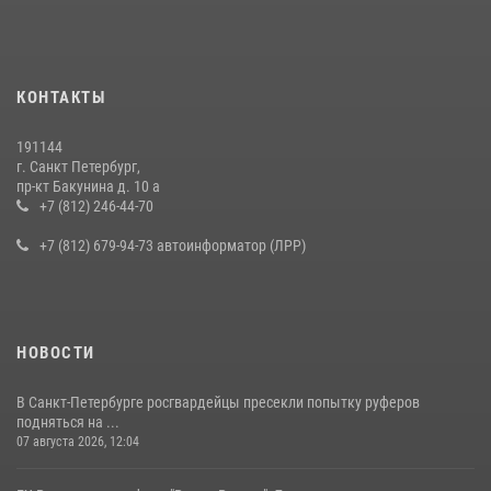
правонарушителя, избившего посетителя бара
15 июля 2026, 10:50
Представитель Росгвардии принял участие в работе круглого стола
КОНТАКТЫ
на III Международном петербургском цифровом форуме
19 июля 2026, 09:24
2
191144
г. Санкт Петербург,
В Ленобласти сотрудники Росгвардии провели встречу с
пр-кт Бакунина д. 10 а
воспитанниками детского клуба «Умные каникулы»
+7 (812) 246-44-70
16 июля 2026, 10:58
2
+7 (812) 679-94-73 автоинформатор (ЛРР)
НОВОСТИ
В Санкт-Петербурге росгвардейцы пресекли попытку руферов
подняться на ...
07 августа 2026, 12:04