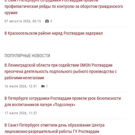
профилактические рейды по контролю за оборотом гражданского
оружия
07 августа 2026, 06:15
3
В Красносельском районе наряд Росгвардии задержал
правонарушителя, угрожавшего 17-летнему подростку
травматическим оружием
06 августа 2026, 13:39
1
ПОПУЛЯРНЫЕ НОВОСТИ
В Ленинградской области при содействии ОМОН Росгвардии
В Центральном районе росгвардейцы оперативно задержали
пресечена деятельность подпольного рыбного производства с
хулигана, стрелявшего из пускового устройства рядом с жилыми
рабочими-нелегалами
домами
16 июля 2026, 12:01
1
06 августа 2026, 11:36
3
1
В Петербурге сотрудники Росгвардии провели урок безопасности
Сотрудники и военнослужащие Росгвардии обеспечили
для воспитанников лагеря «Подсолнух»
правопорядок при проведении матча "Зенит" - "Балтика"
17 июля 2026, 11:27
06 августа 2026, 07:30
10
В Санкт-Петербурге отметили день образования Центра
В Выборгском районе наряд Росгвардии обнаружил
лицензионно-разрешительной работы ГУ Росгвардии
разыскиваемый преступный автотранспорт