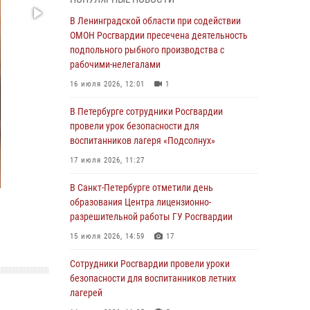
В Красносельском районе наряд Росгвардии
В Ленинградской области при содействии
задержал правонарушителя, угрожавшего 17-
ОМОН Росгвардии пресечена деятельность
летнему подростку травматическим оружием
подпольного рыбного производства с
рабочими-нелегалами
06 августа 2026, 13:39
1
16 июля 2026, 12:01
1
В Центральном районе росгвардейцы
оперативно задержали хулигана,
В Петербурге сотрудники Росгвардии
стрелявшего из пускового устройства рядом
провели урок безопасности для
с жилыми домами
воспитанников лагеря «Подсолнух»
06 августа 2026, 11:36
3
1
17 июля 2026, 11:27
Сотрудники и военнослужащие Росгвардии
В Санкт-Петербурге отметили день
обеспечили правопорядок при проведении
образования Центра лицензионно-
матча "Зенит" - "Балтика"
разрешительной работы ГУ Росгвардии
06 августа 2026, 07:30
10
15 июля 2026, 14:59
17
В Выборгском районе наряд Росгвардии
Сотрудники Росгвардии провели уроки
обнаружил разыскиваемый преступный
безопасности для воспитанников летних
автотранспорт
лагерей