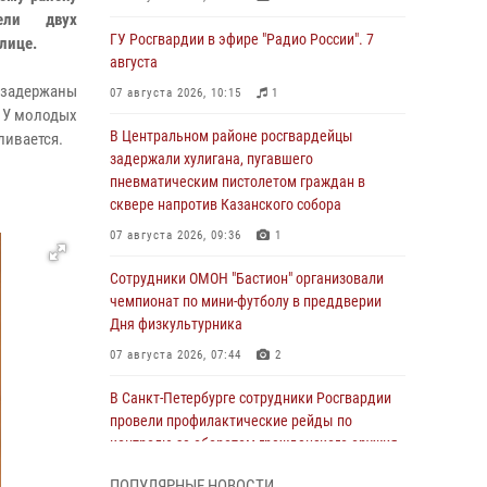
дели двух
ГУ Росгвардии в эфире "Радио России". 7
лице.
августа
 задержаны
07 августа 2026, 10:15
1
. У молодых
В Центральном районе росгвардейцы
ливается.
задержали хулигана, пугавшего
пневматическим пистолетом граждан в
сквере напротив Казанского собора
07 августа 2026, 09:36
1
Сотрудники ОМОН "Бастион" организовали
чемпионат по мини-футболу в преддверии
Дня физкультурника
07 августа 2026, 07:44
2
В Санкт-Петербурге сотрудники Росгвардии
провели профилактические рейды по
контролю за оборотом гражданского оружия
07 августа 2026, 06:15
3
ПОПУЛЯРНЫЕ НОВОСТИ