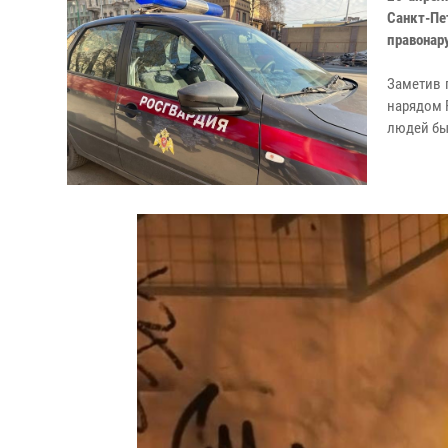
Санкт-П
правонар
Заметив 
нарядом 
людей бы