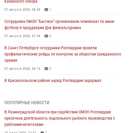
Казанского собора
07 августа 2026, 09:36
1
Сотрудники ОМОН "Бастион" организовали чемпионат по мини-
футболу в преддверии Дня физкультурника
07 августа 2026, 07:44
2
В Санкт-Петербурге сотрудники Росгвардии провели
профилактические рейды по контролю за оборотом гражданского
оружия
07 августа 2026, 06:15
3
В Красносельском районе наряд Росгвардии задержал
правонарушителя, угрожавшего 17-летнему подростку
травматическим оружием
06 августа 2026, 13:39
1
ПОПУЛЯРНЫЕ НОВОСТИ
В Ленинградской области при содействии ОМОН Росгвардии
В Центральном районе росгвардейцы оперативно задержали
пресечена деятельность подпольного рыбного производства с
хулигана, стрелявшего из пускового устройства рядом с жилыми
рабочими-нелегалами
домами
16 июля 2026, 12:01
1