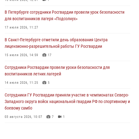
06 августа 2026, 11:36
3
1
В Петербурге сотрудники Росгвардии провели урок безопасности
Сотрудники и военнослужащие Росгвардии обеспечили
для воспитанников лагеря «Подсолнух»
правопорядок при проведении матча "Зенит" - "Балтика"
17 июля 2026, 11:27
06 августа 2026, 07:30
10
В Санкт-Петербурге отметили день образования Центра
В Выборгском районе наряд Росгвардии обнаружил
лицензионно-разрешительной работы ГУ Росгвардии
разыскиваемый преступный автотранспорт
15 июля 2026, 14:59
17
05 августа 2026, 12:25
2
Сотрудники Росгвардии провели уроки безопасности для
Петербургские росгвардейцы обнаружили объявленный в розыск
воспитанников летних лагерей
автомобиль, ранее использовавшийся при совершении кражи в
Ленобласти
14 июля 2026, 11:25
5
04 августа 2026, 14:05
Сотрудники ГУ Росгвардии приняли участие в чемпионатах Северо-
Западного округа войск национальной гвардии РФ по спортивному и
боевому самбо
03 августа 2026, 10:07
7
1
В Центральном районе наряд Росгвардии задержал рецидивиста,
ограбившего прохожего