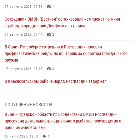
07 августа 2026, 09:36
1
Сотрудники ОМОН "Бастион" организовали чемпионат по мини-
футболу в преддверии Дня физкультурника
07 августа 2026, 07:44
2
В Санкт-Петербурге сотрудники Росгвардии провели
профилактические рейды по контролю за оборотом гражданского
оружия
07 августа 2026, 06:15
3
В Красносельском районе наряд Росгвардии задержал
правонарушителя, угрожавшего 17-летнему подростку
травматическим оружием
06 августа 2026, 13:39
1
ПОПУЛЯРНЫЕ НОВОСТИ
В Ленинградской области при содействии ОМОН Росгвардии
В Центральном районе росгвардейцы оперативно задержали
пресечена деятельность подпольного рыбного производства с
хулигана, стрелявшего из пускового устройства рядом с жилыми
рабочими-нелегалами
домами
16 июля 2026, 12:01
1
06 августа 2026, 11:36
3
1