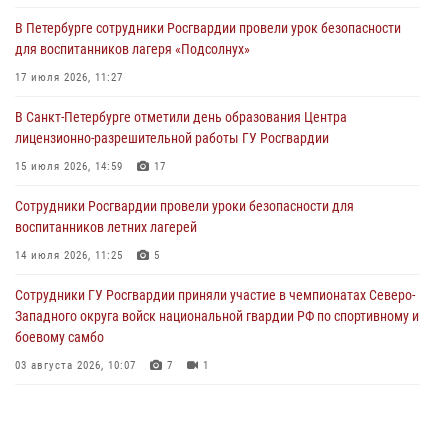
В Петербурге сотрудники Росгвардии провели урок безопасности
Сотрудники и военнослужащие Росгвардии обеспечили
для воспитанников лагеря «Подсолнух»
правопорядок при проведении матча "Зенит" - "Балтика"
17 июля 2026, 11:27
06 августа 2026, 07:30
10
В Санкт-Петербурге отметили день образования Центра
В Выборгском районе наряд Росгвардии обнаружил
лицензионно-разрешительной работы ГУ Росгвардии
разыскиваемый преступный автотранспорт
15 июля 2026, 14:59
17
05 августа 2026, 12:25
2
Сотрудники Росгвардии провели уроки безопасности для
Петербургские росгвардейцы обнаружили объявленный в розыск
воспитанников летних лагерей
автомобиль, ранее использовавшийся при совершении кражи в
Ленобласти
14 июля 2026, 11:25
5
04 августа 2026, 14:05
Сотрудники ГУ Росгвардии приняли участие в чемпионатах Северо-
Западного округа войск национальной гвардии РФ по спортивному и
боевому самбо
03 августа 2026, 10:07
7
1
В Центральном районе наряд Росгвардии задержал рецидивиста,
ограбившего прохожего