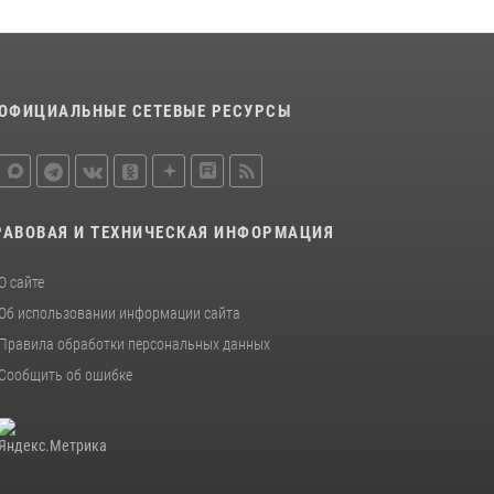
15 июля 2026, 10:50
Представитель Росгвардии принял участие в
работе круглого стола на III Международном
петербургском цифровом форуме
ОФИЦИАЛЬНЫЕ СЕТЕВЫЕ РЕСУРСЫ
19 июля 2026, 09:24
2
В Ленобласти сотрудники Росгвардии
провели встречу с воспитанниками детского
клуба «Умные каникулы»
РАВОВАЯ И ТЕХНИЧЕСКАЯ ИНФОРМАЦИЯ
16 июля 2026, 10:58
2
О сайте
Об использовании информации сайта
Правила обработки персональных данных
Сообщить об ошибке