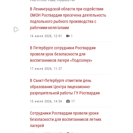
Ленобласти
В Ленинградской области при содействии
04 августа 2026, 14:05
ОМОН Росгвардии пресечена деятельность
В Зеленогорске сотрудники Росгвардии, став
подпольного рыбного производства с
очевидцами серьезного ДТП, вызвали на
рабочими-нелегалами
место происшествия спасателей, а также
16 июля 2026, 12:01
1
оказали доврачебную помощь
пострадавшим
В Петербурге сотрудники Росгвардии
провели урок безопасности для
03 августа 2026, 14:15
3
1
воспитанников лагеря «Подсолнух»
Росгвардейцы приняли участие в Большом
17 июля 2026, 11:27
семейном фестивале
В Санкт-Петербурге отметили день
03 августа 2026, 13:26
5
образования Центра лицензионно-
В Ленинградской области сотрудники
разрешительной работы ГУ Росгвардии
Росгвардии обнаружили пропавшего
15 июля 2026, 14:59
17
мальчика с нарушением слуха и помогли ему
вернуться домой
Сотрудники Росгвардии провели уроки
безопасности для воспитанников летних
03 августа 2026, 11:51
лагерей
В Санкт-Петербурге при содействии СОБР