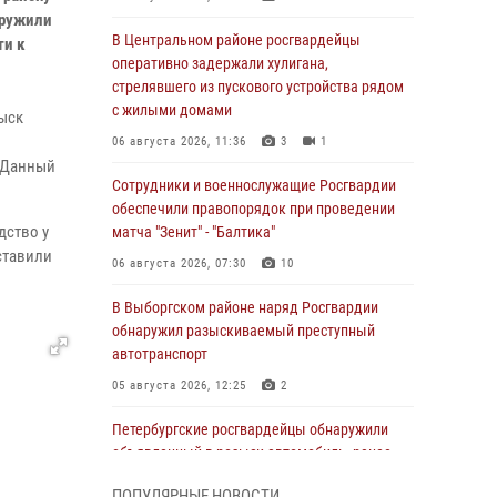
аружили
В Центральном районе росгвардейцы
ти к
оперативно задержали хулигана,
стрелявшего из пускового устройства рядом
с жилыми домами
ыск
06 августа 2026, 11:36
3
1
. Данный
Сотрудники и военнослужащие Росгвардии
обеспечили правопорядок при проведении
дство у
матча "Зенит" - "Балтика"
ставили
06 августа 2026, 07:30
10
В Выборгском районе наряд Росгвардии
обнаружил разыскиваемый преступный
автотранспорт
05 августа 2026, 12:25
2
Петербургские росгвардейцы обнаружили
объявленный в розыск автомобиль, ранее
использовавшийся при совершении кражи в
ПОПУЛЯРНЫЕ НОВОСТИ