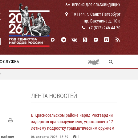
ВЕРСИЯ ДЛЯ СЛАБОВИДЯЩИХ
К
191144, г. Санкт Петербург
пр. Бакунина д. 10 а
+7 (812) 246-44-70
И
С-СЛУЖБА
е
ЛЕНТА НОВОСТЕЙ
В Красносельском районе наряд Росгвардии
задержал правонарушителя, угрожавшего 17-
летнему подростку травматическим оружием
 району
06 августа 2026, 13:39
1