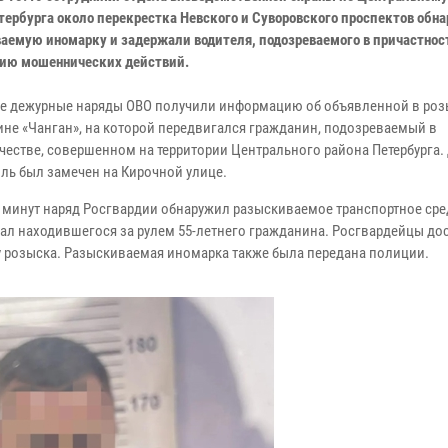
тербурга около перекрестка Невского и Суворовского проспектов обн
аемую иномарку и задержали водителя, подозреваемого в причастнос
ию мошеннических действий.
все дежурные наряды ОВО получили информацию об объявленной в роз
не «Чанган», на которой передвигался гражданин, подозреваемый в
естве, совершенном на территории Центрального района Петербурга
ль был замечен на Кирочной улице.
0 минут наряд Росгвардии обнаружил разыскиваемое транспортное сре
жал находившегося за рулем 55-летнего гражданина. Росгвардейцы до
у розыска. Разыскиваемая иномарка также была передана полиции.