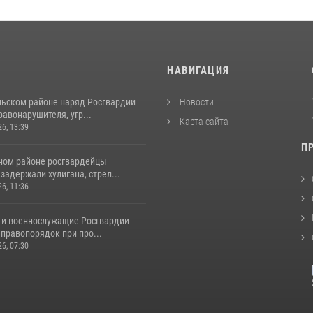
И
НАВИГАЦИЯ
льском районе наряд Росгвардии
Новости
авонарушителя, угр...
Карта сайта
26, 13:39
П
ном районе росгвардейцы
задержали хулигана, стрел...
26, 11:36
 и военнослужащие Росгвардии
правопорядок при про...
26, 07:30