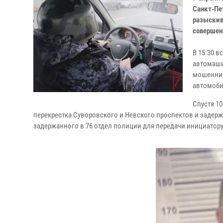
Санкт-Пе
разыскив
совершен
В 15:30 
автомаши
мошеннич
автомоби
Спустя 1
перекрестка Суворовского и Невского проспектов и задер
задержанного в 76 отдел полиции для передачи инициатор