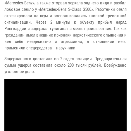
«Mercedes-Benz», а также оторвал зеркала заднего вида и разбил
лобовое стекло у «Mercedes-Benz S-Class S500». Работники отеля
отреагировали на шум и воспользовались кнопкой тревожной
сигнализации.
Через 2 минуты к объекту прибыл наряд
Росгвардии и задержал хулигана на месте происшествия. Так как
гражданин имел внешние признаки наркотического опьянения и
вел себя неадекватно и агрессивно, в отношении него
применили спецсредства – наручники.
Задержанного доставили во 2 отдел полиции. Предварительная
сумма ущерба составила около 200 тысяч рублей. Возбуждено
уголовное дело.