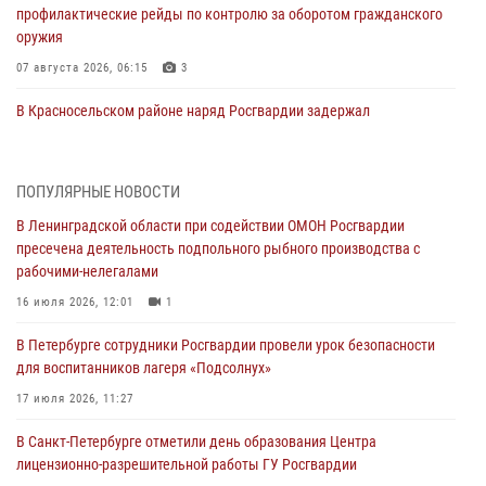
профилактические рейды по контролю за оборотом гражданского
оружия
07 августа 2026, 06:15
3
В Красносельском районе наряд Росгвардии задержал
правонарушителя, угрожавшего 17-летнему подростку
травматическим оружием
06 августа 2026, 13:39
1
ПОПУЛЯРНЫЕ НОВОСТИ
В Ленинградской области при содействии ОМОН Росгвардии
В Центральном районе росгвардейцы оперативно задержали
пресечена деятельность подпольного рыбного производства с
хулигана, стрелявшего из пускового устройства рядом с жилыми
рабочими-нелегалами
домами
16 июля 2026, 12:01
1
06 августа 2026, 11:36
3
1
В Петербурге сотрудники Росгвардии провели урок безопасности
Сотрудники и военнослужащие Росгвардии обеспечили
для воспитанников лагеря «Подсолнух»
правопорядок при проведении матча "Зенит" - "Балтика"
17 июля 2026, 11:27
06 августа 2026, 07:30
10
В Санкт-Петербурге отметили день образования Центра
В Выборгском районе наряд Росгвардии обнаружил
лицензионно-разрешительной работы ГУ Росгвардии
разыскиваемый преступный автотранспорт