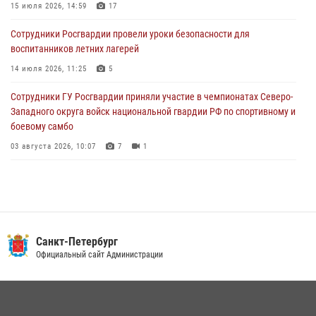
15 июля 2026, 14:59
17
05 августа 2026, 12:25
2
Сотрудники Росгвардии провели уроки безопасности для
Петербургские росгвардейцы обнаружили объявленный в розыск
воспитанников летних лагерей
автомобиль, ранее использовавшийся при совершении кражи в
Ленобласти
14 июля 2026, 11:25
5
04 августа 2026, 14:05
Сотрудники ГУ Росгвардии приняли участие в чемпионатах Северо-
Западного округа войск национальной гвардии РФ по спортивному и
боевому самбо
03 августа 2026, 10:07
7
1
В Центральном районе наряд Росгвардии задержал рецидивиста,
ограбившего прохожего
17 июля 2026, 11:35
2
В Красногвардейском районе росгвардейцы задержали хулигана,
Санкт-Петербург
угрожавшего мужчине пневматическим пистолетом
Официальный сайт Администрации
16 июля 2026, 15:25
В Калининском районе сотрудники Росгвардии задержали
правонарушителя, избившего посетителя бара