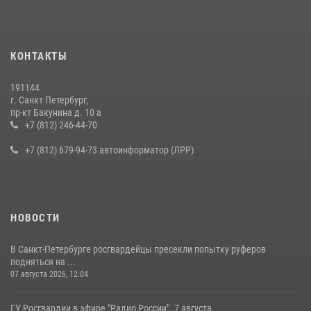
15 июля 2026, 10:50
Представитель Росгвардии принял участие в работе круглого стола
КОНТАКТЫ
на III Международном петербургском цифровом форуме
19 июля 2026, 09:24
2
191144
г. Санкт Петербург,
В Ленобласти сотрудники Росгвардии провели встречу с
пр-кт Бакунина д. 10 а
воспитанниками детского клуба «Умные каникулы»
+7 (812) 246-44-70
16 июля 2026, 10:58
2
+7 (812) 679-94-73 автоинформатор (ЛРР)
НОВОСТИ
В Санкт-Петербурге росгвардейцы пресекли попытку руферов
подняться на ...
07 августа 2026, 12:04
ГУ Росгвардии в эфире "Радио России". 7 августа