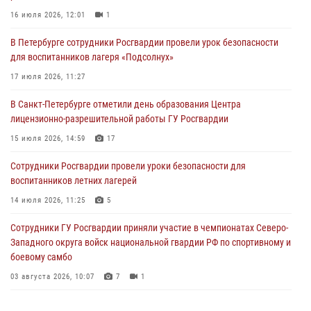
16 июля 2026, 12:01
1
06 августа 2026, 11:36
3
1
В Петербурге сотрудники Росгвардии провели урок безопасности
Сотрудники и военнослужащие Росгвардии обеспечили
для воспитанников лагеря «Подсолнух»
правопорядок при проведении матча "Зенит" - "Балтика"
17 июля 2026, 11:27
06 августа 2026, 07:30
10
В Санкт-Петербурге отметили день образования Центра
В Выборгском районе наряд Росгвардии обнаружил
лицензионно-разрешительной работы ГУ Росгвардии
разыскиваемый преступный автотранспорт
15 июля 2026, 14:59
17
05 августа 2026, 12:25
2
Сотрудники Росгвардии провели уроки безопасности для
Петербургские росгвардейцы обнаружили объявленный в розыск
воспитанников летних лагерей
автомобиль, ранее использовавшийся при совершении кражи в
Ленобласти
14 июля 2026, 11:25
5
04 августа 2026, 14:05
Сотрудники ГУ Росгвардии приняли участие в чемпионатах Северо-
Западного округа войск национальной гвардии РФ по спортивному и
боевому самбо
03 августа 2026, 10:07
7
1
В Центральном районе наряд Росгвардии задержал рецидивиста,