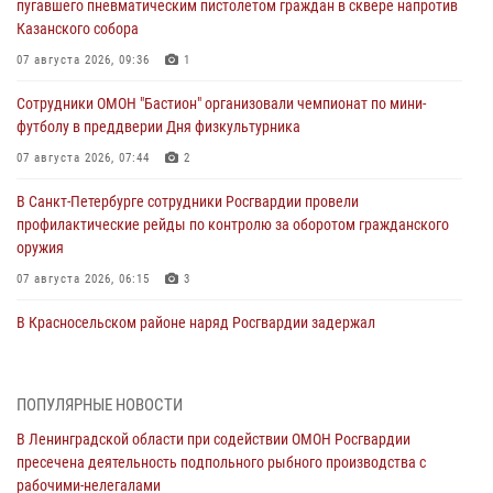
пугавшего пневматическим пистолетом граждан в сквере напротив
Казанского собора
07 августа 2026, 09:36
1
Сотрудники ОМОН "Бастион" организовали чемпионат по мини-
футболу в преддверии Дня физкультурника
07 августа 2026, 07:44
2
В Санкт-Петербурге сотрудники Росгвардии провели
профилактические рейды по контролю за оборотом гражданского
оружия
07 августа 2026, 06:15
3
В Красносельском районе наряд Росгвардии задержал
правонарушителя, угрожавшего 17-летнему подростку
травматическим оружием
06 августа 2026, 13:39
1
ПОПУЛЯРНЫЕ НОВОСТИ
В Ленинградской области при содействии ОМОН Росгвардии
В Центральном районе росгвардейцы оперативно задержали
пресечена деятельность подпольного рыбного производства с
хулигана, стрелявшего из пускового устройства рядом с жилыми
рабочими-нелегалами
домами