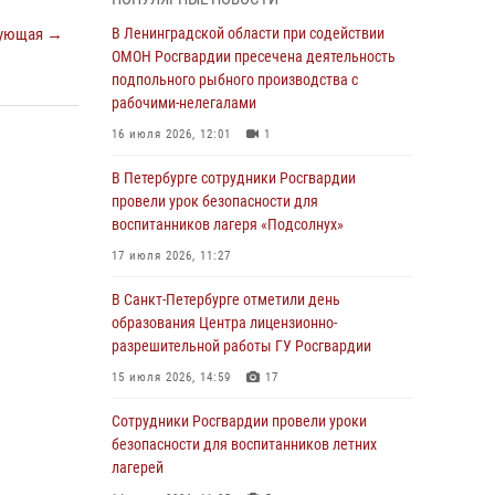
В Красносельском районе наряд Росгвардии
ующая →
В Ленинградской области при содействии
задержал правонарушителя, угрожавшего 17-
ОМОН Росгвардии пресечена деятельность
летнему подростку травматическим оружием
подпольного рыбного производства с
рабочими-нелегалами
06 августа 2026, 13:39
1
16 июля 2026, 12:01
1
В Центральном районе росгвардейцы
оперативно задержали хулигана,
В Петербурге сотрудники Росгвардии
стрелявшего из пускового устройства рядом
провели урок безопасности для
с жилыми домами
воспитанников лагеря «Подсолнух»
06 августа 2026, 11:36
3
1
17 июля 2026, 11:27
Сотрудники и военнослужащие Росгвардии
В Санкт-Петербурге отметили день
обеспечили правопорядок при проведении
образования Центра лицензионно-
матча "Зенит" - "Балтика"
разрешительной работы ГУ Росгвардии
06 августа 2026, 07:30
10
15 июля 2026, 14:59
17
В Выборгском районе наряд Росгвардии
Сотрудники Росгвардии провели уроки
обнаружил разыскиваемый преступный
безопасности для воспитанников летних
автотранспорт
лагерей