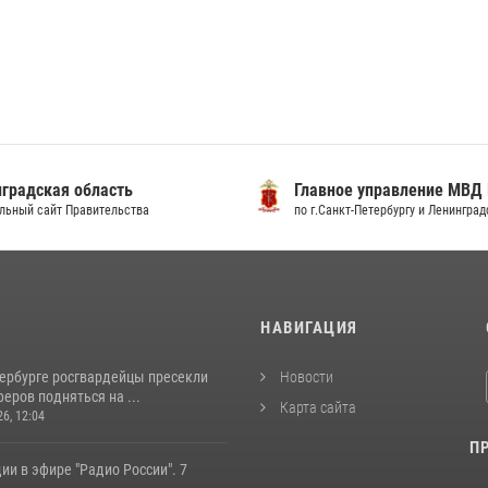
градская область
Главное управление МВД
льный сайт Правительства
по г.Санкт-Петербургу и Ленингра
И
НАВИГАЦИЯ
тербурге росгвардейцы пресекли
Новости
еров подняться на ...
Карта сайта
26, 12:04
П
ии в эфире "Радио России". 7