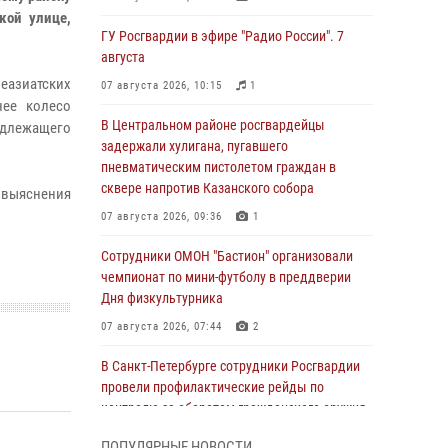
кой улице,
ГУ Росгвардии в эфире "Радио России". 7
августа
неазиатских
07 августа 2026, 10:15
1
нее колесо
В Центральном районе росгвардейцы
адлежащего
задержали хулигана, пугавшего
пневматическим пистолетом граждан в
сквере напротив Казанского собора
 выяснения
07 августа 2026, 09:36
1
Сотрудники ОМОН "Бастион" организовали
чемпионат по мини-футболу в преддверии
Дня физкультурника
07 августа 2026, 07:44
2
В Санкт-Петербурге сотрудники Росгвардии
провели профилактические рейды по
контролю за оборотом гражданского оружия
07 августа 2026, 06:15
3
ПОПУЛЯРНЫЕ НОВОСТИ