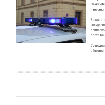
Санкт-Пе
персонал
Возле от
государ
припарко
постояль
Сотрудни
обстоятел