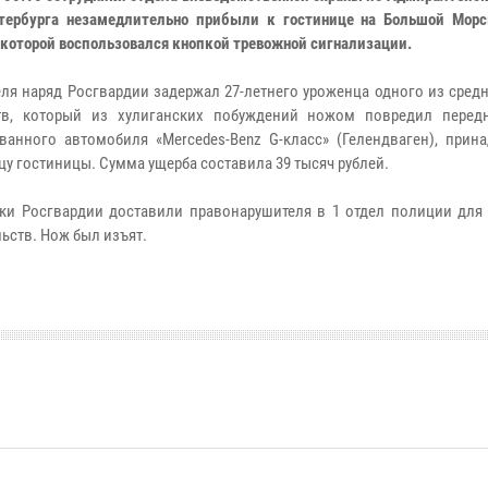
тербурга незамедлительно прибыли к гостинице на Большой Морс
 которой воспользовался кнопкой тревожной сигнализации.
еля наряд Росгвардии задержал 27-летнего уроженца одного из сред
ств, который из хулиганских побуждений ножом повредил перед
ванного автомобиля «Mercedes-Benz G-класс» (Гелендваген), прин
цу гостиницы. Сумма ущерба составила 39 тысяч рублей.
ки Росгвардии доставили правонарушителя в 1 отдел полиции для
ьств. Нож был изъят.