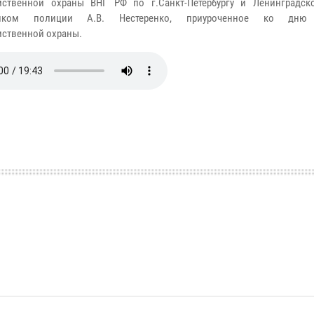
мственной охраны ВНГ РФ по г.Санкт-Петербургу и Ленинградск
ником полиции А.В. Нестеренко, приуроченное ко дню 
ственной охраны.