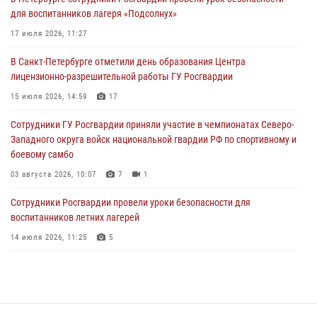
Сотрудники и военнослужащие Росгвардии обеспечили
для воспитанников лагеря «Подсолнух»
правопорядок при проведении матча "Зенит" - "Балтика"
17 июля 2026, 11:27
06 августа 2026, 07:30
10
В Санкт-Петербурге отметили день образования Центра
В Выборгском районе наряд Росгвардии обнаружил
лицензионно-разрешительной работы ГУ Росгвардии
разыскиваемый преступный автотранспорт
15 июля 2026, 14:59
17
05 августа 2026, 12:25
2
Сотрудники ГУ Росгвардии приняли участие в чемпионатах Северо-
Петербургские росгвардейцы обнаружили объявленный в розыск
Западного округа войск национальной гвардии РФ по спортивному и
автомобиль, ранее использовавшийся при совершении кражи в
боевому самбо
Ленобласти
03 августа 2026, 10:07
7
1
04 августа 2026, 14:05
Сотрудники Росгвардии провели уроки безопасности для
воспитанников летних лагерей
14 июля 2026, 11:25
5
В Центральном районе наряд Росгвардии задержал рецидивиста,
ограбившего прохожего
17 июля 2026, 11:35
2