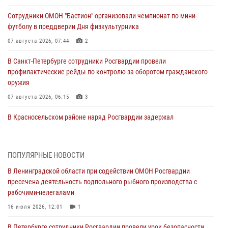
Сотрудники ОМОН "Бастион" организовали чемпионат по мини-
футболу в преддверии Дня физкультурника
07 августа 2026, 07:44
2
В Санкт-Петербурге сотрудники Росгвардии провели
профилактические рейды по контролю за оборотом гражданского
оружия
07 августа 2026, 06:15
3
В Красносельском районе наряд Росгвардии задержал
правонарушителя, угрожавшего 17-летнему подростку
травматическим оружием
06 августа 2026, 13:39
1
ПОПУЛЯРНЫЕ НОВОСТИ
В Ленинградской области при содействии ОМОН Росгвардии
В Центральном районе росгвардейцы оперативно задержали
пресечена деятельность подпольного рыбного производства с
хулигана, стрелявшего из пускового устройства рядом с жилыми
рабочими-нелегалами
домами
16 июля 2026, 12:01
1
06 августа 2026, 11:36
3
1
В Петербурге сотрудники Росгвардии провели урок безопасности