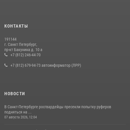
правонарушителя, избившего посетителя бара
15 июля 2026, 10:50
Представитель Росгвардии принял участие в работе круглого стола
КОНТАКТЫ
на III Международном петербургском цифровом форуме
19 июля 2026, 09:24
2
191144
г. Санкт Петербург,
В Ленобласти сотрудники Росгвардии провели встречу с
пр-кт Бакунина д. 10 а
воспитанниками детского клуба «Умные каникулы»
+7 (812) 246-44-70
16 июля 2026, 10:58
2
+7 (812) 679-94-73 автоинформатор (ЛРР)
НОВОСТИ
В Санкт-Петербурге росгвардейцы пресекли попытку руферов
подняться на ...
07 августа 2026, 12:04