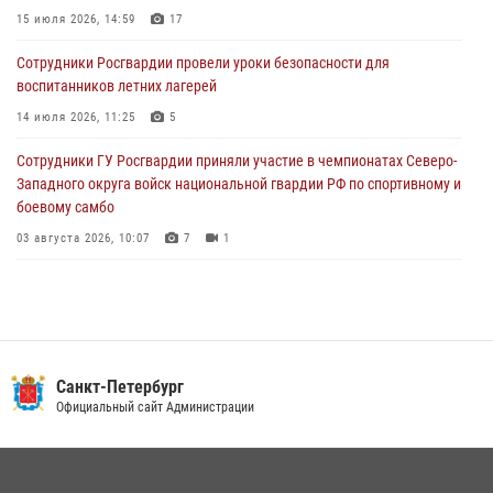
15 июля 2026, 14:59
17
05 августа 2026, 12:25
2
Сотрудники Росгвардии провели уроки безопасности для
Петербургские росгвардейцы обнаружили объявленный в розыск
воспитанников летних лагерей
автомобиль, ранее использовавшийся при совершении кражи в
Ленобласти
14 июля 2026, 11:25
5
04 августа 2026, 14:05
Сотрудники ГУ Росгвардии приняли участие в чемпионатах Северо-
Западного округа войск национальной гвардии РФ по спортивному и
боевому самбо
03 августа 2026, 10:07
7
1
В Центральном районе наряд Росгвардии задержал рецидивиста,
ограбившего прохожего
17 июля 2026, 11:35
2
В Красногвардейском районе росгвардейцы задержали хулигана,
Санкт-Петербург
угрожавшего мужчине пневматическим пистолетом
Официальный сайт Администрации
16 июля 2026, 15:25
В Калининском районе сотрудники Росгвардии задержали