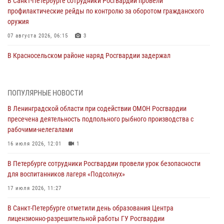
В Санкт-Петербурге сотрудники Росгвардии провели
профилактические рейды по контролю за оборотом гражданского
оружия
07 августа 2026, 06:15
3
В Красносельском районе наряд Росгвардии задержал
правонарушителя, угрожавшего 17-летнему подростку
травматическим оружием
06 августа 2026, 13:39
1
ПОПУЛЯРНЫЕ НОВОСТИ
В Ленинградской области при содействии ОМОН Росгвардии
В Центральном районе росгвардейцы оперативно задержали
пресечена деятельность подпольного рыбного производства с
хулигана, стрелявшего из пускового устройства рядом с жилыми
рабочими-нелегалами
домами
16 июля 2026, 12:01
1
06 августа 2026, 11:36
3
1
В Петербурге сотрудники Росгвардии провели урок безопасности
Сотрудники и военнослужащие Росгвардии обеспечили
для воспитанников лагеря «Подсолнух»
правопорядок при проведении матча "Зенит" - "Балтика"
17 июля 2026, 11:27
06 августа 2026, 07:30
10
В Санкт-Петербурге отметили день образования Центра
В Выборгском районе наряд Росгвардии обнаружил
лицензионно-разрешительной работы ГУ Росгвардии
разыскиваемый преступный автотранспорт