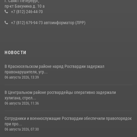
г. Санкт Петербург,
В Ленобласти сотрудники Росгвардии провели встречу с
пр-кт Бакунина д. 10 а
воспитанниками детского клуба «Умные каникулы»
+7 (812) 246-44-70
16 июля 2026, 10:58
2
+7 (812) 679-94-73 автоинформатор (ЛРР)
НОВОСТИ
В Красносельском районе наряд Росгвардии задержал
правонарушителя, угр...
06 августа 2026, 13:39
В Центральном районе росгвардейцы оперативно задержали
хулигана, стрел...
06 августа 2026, 11:36
Сотрудники и военнослужащие Росгвардии обеспечили правопорядок
при про...
06 августа 2026, 07:30