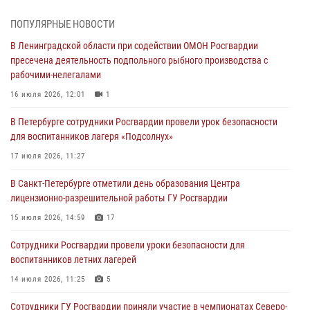
В Зеленогорске сотрудники Росгвардии, став очевидцами
серьезного ДТП, вызвали на место происшествия спасателей, а
ПОПУЛЯРНЫЕ НОВОСТИ
также оказали доврачебную помощь пострадавшим
В Ленинградской области при содействии ОМОН Росгвардии
03 августа 2026, 14:15
3
1
пресечена деятельность подпольного рыбного производства с
рабочими-нелегалами
Росгвардейцы приняли участие в Большом семейном фестивале
16 июля 2026, 12:01
1
03 августа 2026, 13:26
5
В Петербурге сотрудники Росгвардии провели урок безопасности
В Ленинградской области сотрудники Росгвардии обнаружили
для воспитанников лагеря «Подсолнух»
пропавшего мальчика с нарушением слуха и помогли ему вернуться
домой
17 июля 2026, 11:27
03 августа 2026, 11:51
В Санкт-Петербурге отметили день образования Центра
лицензионно-разрешительной работы ГУ Росгвардии
В Санкт-Петербурге при содействии СОБР Росгвардии задержаны
подозреваемые в мошеннических действиях
15 июля 2026, 14:59
17
03 августа 2026, 10:15
1
Сотрудники Росгвардии провели уроки безопасности для
воспитанников летних лагерей
Сотрудники ГУ Росгвардии приняли участие в чемпионатах Северо-
Западного округа войск национальной гвардии РФ по спортивному и
14 июля 2026, 11:25
5
боевому самбо
Сотрудники ГУ Росгвардии приняли участие в чемпионатах Северо-