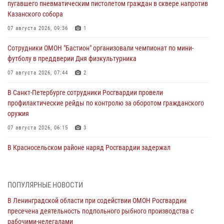
пугавшего пневматическим пистолетом граждан в сквере напротив
Казанского собора
07 августа 2026, 09:36
1
Сотрудники ОМОН "Бастион" организовали чемпионат по мини-
футболу в преддверии Дня физкультурника
07 августа 2026, 07:44
2
В Санкт-Петербурге сотрудники Росгвардии провели
профилактические рейды по контролю за оборотом гражданского
оружия
07 августа 2026, 06:15
3
В Красносельском районе наряд Росгвардии задержал
правонарушителя, угрожавшего 17-летнему подростку
травматическим оружием
06 августа 2026, 13:39
1
ПОПУЛЯРНЫЕ НОВОСТИ
В Ленинградской области при содействии ОМОН Росгвардии
В Центральном районе росгвардейцы оперативно задержали
пресечена деятельность подпольного рыбного производства с
хулигана, стрелявшего из пускового устройства рядом с жилыми
рабочими-нелегалами
домами