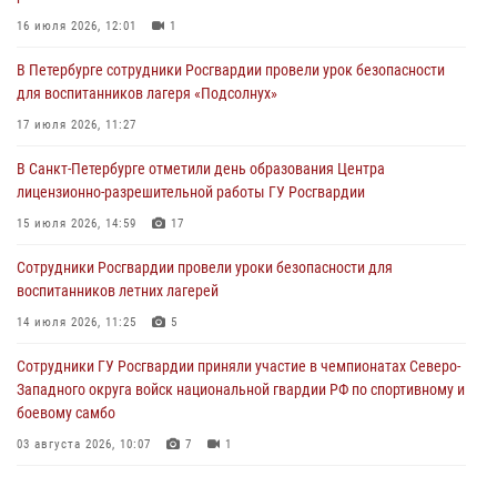
16 июля 2026, 12:01
1
06 августа 2026, 11:36
3
1
В Петербурге сотрудники Росгвардии провели урок безопасности
Сотрудники и военнослужащие Росгвардии обеспечили
для воспитанников лагеря «Подсолнух»
правопорядок при проведении матча "Зенит" - "Балтика"
17 июля 2026, 11:27
06 августа 2026, 07:30
10
В Санкт-Петербурге отметили день образования Центра
В Выборгском районе наряд Росгвардии обнаружил
лицензионно-разрешительной работы ГУ Росгвардии
разыскиваемый преступный автотранспорт
15 июля 2026, 14:59
17
05 августа 2026, 12:25
2
Сотрудники Росгвардии провели уроки безопасности для
Петербургские росгвардейцы обнаружили объявленный в розыск
воспитанников летних лагерей
автомобиль, ранее использовавшийся при совершении кражи в
Ленобласти
14 июля 2026, 11:25
5
04 августа 2026, 14:05
Сотрудники ГУ Росгвардии приняли участие в чемпионатах Северо-
Западного округа войск национальной гвардии РФ по спортивному и
боевому самбо
03 августа 2026, 10:07
7
1
В Центральном районе наряд Росгвардии задержал рецидивиста,