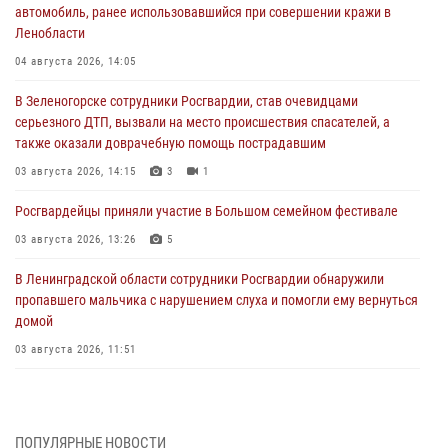
автомобиль, ранее использовавшийся при совершении кражи в
Ленобласти
04 августа 2026, 14:05
В Зеленогорске сотрудники Росгвардии, став очевидцами
серьезного ДТП, вызвали на место происшествия спасателей, а
также оказали доврачебную помощь пострадавшим
03 августа 2026, 14:15
3
1
Росгвардейцы приняли участие в Большом семейном фестивале
03 августа 2026, 13:26
5
В Ленинградской области сотрудники Росгвардии обнаружили
пропавшего мальчика с нарушением слуха и помогли ему вернуться
домой
03 августа 2026, 11:51
В Санкт-Петербурге при содействии СОБР Росгвардии задержаны
подозреваемые в мошеннических действиях
03 августа 2026, 10:15
1
ПОПУЛЯРНЫЕ НОВОСТИ