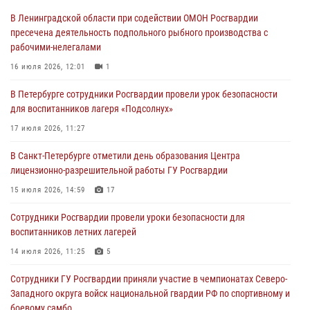
В Ленинградской области при содействии ОМОН Росгвардии
Сотрудники ГУ Росгвардии приняли участие в чемпионатах Северо-
пресечена деятельность подпольного рыбного производства с
Западного округа войск национальной гвардии РФ по спортивному и
рабочими-нелегалами
боевому самбо
16 июля 2026, 12:01
1
03 августа 2026, 10:07
7
1
В Петербурге сотрудники Росгвардии провели урок безопасности
В Ленобласти сотрудники ОМОН Росгвардии оказали содействие
для воспитанников лагеря «Подсолнух»
полиции в проведении профилактического мероприятия
17 июля 2026, 11:27
03 августа 2026, 09:16
5
В Санкт-Петербурге отметили день образования Центра
В Петербурге сотрудники Росгвардии обеспечили правопорядок в
лицензионно-разрешительной работы ГУ Росгвардии
День Воздушно-десантных войск
15 июля 2026, 14:59
17
02 августа 2026, 19:30
10
Сотрудники Росгвардии провели уроки безопасности для
Сотрудники Росгвардии на Пушкинской улице задержали двух
воспитанников летних лагерей
граждан, подозреваемых в попытке поджога одного из баров в
центре города
14 июля 2026, 11:25
5
02 августа 2026, 11:39
3
Сотрудники ГУ Росгвардии приняли участие в чемпионатах Северо-
Западного округа войск национальной гвардии РФ по спортивному и
боевому самбо