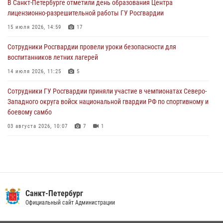
В Санкт-Петербурге отметили день образования Центра
В Выборгском районе наряд Росгвардии обнаружил
лицензионно-разрешительной работы ГУ Росгвардии
разыскиваемый преступный автотранспорт
15 июля 2026, 14:59
17
05 августа 2026, 12:25
2
Сотрудники Росгвардии провели уроки безопасности для
Петербургские росгвардейцы обнаружили объявленный в розыск
воспитанников летних лагерей
автомобиль, ранее использовавшийся при совершении кражи в
Ленобласти
14 июля 2026, 11:25
5
04 августа 2026, 14:05
Сотрудники ГУ Росгвардии приняли участие в чемпионатах Северо-
Западного округа войск национальной гвардии РФ по спортивному и
боевому самбо
03 августа 2026, 10:07
7
1
В Центральном районе наряд Росгвардии задержал рецидивиста,
ограбившего прохожего
17 июля 2026, 11:35
2
В Красногвардейском районе росгвардейцы задержали хулигана,
Санкт-Петербург
угрожавшего мужчине пневматическим пистолетом
Официальный сайт Администрации
16 июля 2026, 15:25