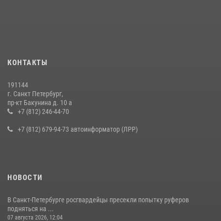
В Калининском районе сотрудники Росгвардии задержали
правонарушителя, избившего посетителя бара
15 июля 2026, 10:50
Представитель Росгвардии принял участие в работе круглого стола
КОНТАКТЫ
на III Международном петербургском цифровом форуме
19 июля 2026, 09:24
2
191144
г. Санкт Петербург,
В Ленобласти сотрудники Росгвардии провели встречу с
пр-кт Бакунина д. 10 а
воспитанниками детского клуба «Умные каникулы»
+7 (812) 246-44-70
16 июля 2026, 10:58
2
+7 (812) 679-94-73 автоинформатор (ЛРР)
НОВОСТИ
В Санкт-Петербурге росгвардейцы пресекли попытку руферов
подняться на ...
07 августа 2026, 12:04