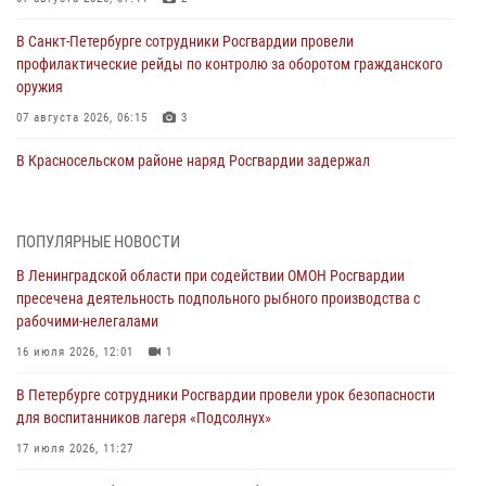
В Санкт-Петербурге сотрудники Росгвардии провели
профилактические рейды по контролю за оборотом гражданского
оружия
07 августа 2026, 06:15
3
В Красносельском районе наряд Росгвардии задержал
правонарушителя, угрожавшего 17-летнему подростку
травматическим оружием
06 августа 2026, 13:39
1
ПОПУЛЯРНЫЕ НОВОСТИ
В Ленинградской области при содействии ОМОН Росгвардии
В Центральном районе росгвардейцы оперативно задержали
пресечена деятельность подпольного рыбного производства с
хулигана, стрелявшего из пускового устройства рядом с жилыми
рабочими-нелегалами
домами
16 июля 2026, 12:01
1
06 августа 2026, 11:36
3
1
В Петербурге сотрудники Росгвардии провели урок безопасности
Сотрудники и военнослужащие Росгвардии обеспечили
для воспитанников лагеря «Подсолнух»
правопорядок при проведении матча "Зенит" - "Балтика"
17 июля 2026, 11:27
06 августа 2026, 07:30
10