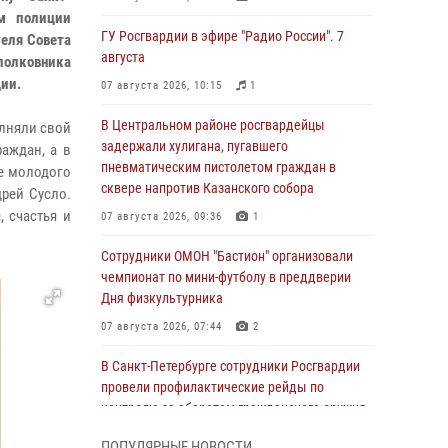
ом полиции
ГУ Росгвардии в эфире "Радио России". 7
еля Совета
августа
полковника
ции.
07 августа 2026, 10:15
1
В Центральном районе росгвардейцы
олняли свой
задержали хулигана, пугавшего
аждан, а в
пневматическим пистолетом граждан в
е молодого
сквере напротив Казанского собора
рей Сусло.
 счастья и
07 августа 2026, 09:36
1
Сотрудники ОМОН "Бастион" организовали
чемпионат по мини-футболу в преддверии
Дня физкультурника
07 августа 2026, 07:44
2
В Санкт-Петербурге сотрудники Росгвардии
провели профилактические рейды по
контролю за оборотом гражданского оружия
07 августа 2026, 06:15
3
ПОПУЛЯРНЫЕ НОВОСТИ