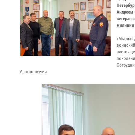
Петербу
Андреем 
ветерано
милиции 
«Мы всег
воинский
настояще
поколени
Сотрудни
благополучия.