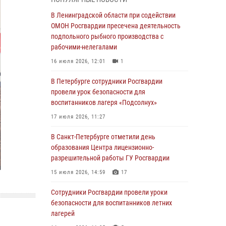
В Красносельском районе наряд Росгвардии
В Ленинградской области при содействии
задержал правонарушителя, угрожавшего 17-
ОМОН Росгвардии пресечена деятельность
летнему подростку травматическим оружием
подпольного рыбного производства с
рабочими-нелегалами
06 августа 2026, 13:39
1
16 июля 2026, 12:01
1
В Центральном районе росгвардейцы
оперативно задержали хулигана,
В Петербурге сотрудники Росгвардии
стрелявшего из пускового устройства рядом
провели урок безопасности для
с жилыми домами
воспитанников лагеря «Подсолнух»
06 августа 2026, 11:36
3
1
17 июля 2026, 11:27
Сотрудники и военнослужащие Росгвардии
В Санкт-Петербурге отметили день
обеспечили правопорядок при проведении
образования Центра лицензионно-
матча "Зенит" - "Балтика"
разрешительной работы ГУ Росгвардии
06 августа 2026, 07:30
10
15 июля 2026, 14:59
17
В Выборгском районе наряд Росгвардии
Сотрудники Росгвардии провели уроки
обнаружил разыскиваемый преступный
безопасности для воспитанников летних
автотранспорт
лагерей