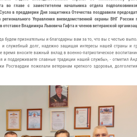
рга во главе с заместителем начальника отдела подполковник
Сусло в преддверии Дня защитника Отечества поздравили председат
в регионального Управления вневедомственной охраны ВНГ России 
в отставке Владимира Львовича Гафта и членов ветеранской организа
да будем признательны и благодарны вам за то, что вы с честью вып
 и служебный долг, надежно защищая интересы нашей страны и гр
е время вносите важный вклад в военно-патриотическое воспитани
я и поддерживаете славные традиции нашей службы», - отметил Анд
ки Росгвардии пожелали ветеранам крепкого здоровья, долголетия,