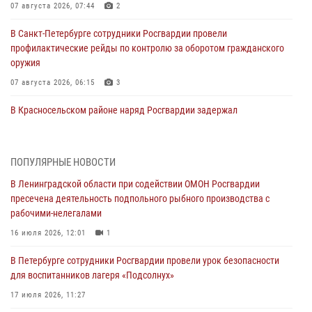
07 августа 2026, 07:44
2
В Санкт-Петербурге сотрудники Росгвардии провели
профилактические рейды по контролю за оборотом гражданского
оружия
07 августа 2026, 06:15
3
В Красносельском районе наряд Росгвардии задержал
правонарушителя, угрожавшего 17-летнему подростку
травматическим оружием
06 августа 2026, 13:39
1
ПОПУЛЯРНЫЕ НОВОСТИ
В Ленинградской области при содействии ОМОН Росгвардии
В Центральном районе росгвардейцы оперативно задержали
пресечена деятельность подпольного рыбного производства с
хулигана, стрелявшего из пускового устройства рядом с жилыми
рабочими-нелегалами
домами
16 июля 2026, 12:01
1
06 августа 2026, 11:36
3
1
В Петербурге сотрудники Росгвардии провели урок безопасности
Сотрудники и военнослужащие Росгвардии обеспечили
для воспитанников лагеря «Подсолнух»
правопорядок при проведении матча "Зенит" - "Балтика"
17 июля 2026, 11:27
06 августа 2026, 07:30
10