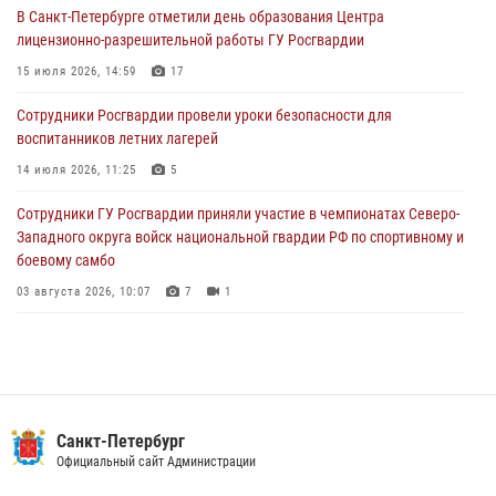
В Санкт-Петербурге отметили день образования Центра
В Выборгском районе наряд Росгвардии обнаружил
лицензионно-разрешительной работы ГУ Росгвардии
разыскиваемый преступный автотранспорт
15 июля 2026, 14:59
17
05 августа 2026, 12:25
2
Сотрудники Росгвардии провели уроки безопасности для
Петербургские росгвардейцы обнаружили объявленный в розыск
воспитанников летних лагерей
автомобиль, ранее использовавшийся при совершении кражи в
Ленобласти
14 июля 2026, 11:25
5
04 августа 2026, 14:05
Сотрудники ГУ Росгвардии приняли участие в чемпионатах Северо-
Западного округа войск национальной гвардии РФ по спортивному и
боевому самбо
03 августа 2026, 10:07
7
1
В Центральном районе наряд Росгвардии задержал рецидивиста,
ограбившего прохожего
17 июля 2026, 11:35
2
В Красногвардейском районе росгвардейцы задержали хулигана,
Санкт-Петербург
угрожавшего мужчине пневматическим пистолетом
Официальный сайт Администрации
16 июля 2026, 15:25