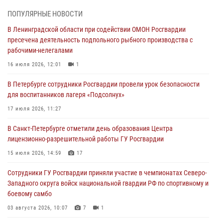
06 августа 2026, 13:39
1
ПОПУЛЯРНЫЕ НОВОСТИ
В Ленинградской области при содействии ОМОН Росгвардии
В Центральном районе росгвардейцы оперативно задержали
пресечена деятельность подпольного рыбного производства с
хулигана, стрелявшего из пускового устройства рядом с жилыми
рабочими-нелегалами
домами
16 июля 2026, 12:01
1
06 августа 2026, 11:36
3
1
В Петербурге сотрудники Росгвардии провели урок безопасности
Сотрудники и военнослужащие Росгвардии обеспечили
для воспитанников лагеря «Подсолнух»
правопорядок при проведении матча "Зенит" - "Балтика"
17 июля 2026, 11:27
06 августа 2026, 07:30
10
В Санкт-Петербурге отметили день образования Центра
В Выборгском районе наряд Росгвардии обнаружил
лицензионно-разрешительной работы ГУ Росгвардии
разыскиваемый преступный автотранспорт
15 июля 2026, 14:59
17
05 августа 2026, 12:25
2
Сотрудники ГУ Росгвардии приняли участие в чемпионатах Северо-
Петербургские росгвардейцы обнаружили объявленный в розыск
Западного округа войск национальной гвардии РФ по спортивному и
автомобиль, ранее использовавшийся при совершении кражи в
боевому самбо
Ленобласти
03 августа 2026, 10:07
7
1
04 августа 2026, 14:05