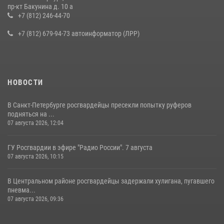
В Ленобласти сотрудники Росгвардии провели встречу с
пр-кт Бакунина д. 10 а
воспитанниками детского клуба «Умные каникулы»
+7 (812) 246-44-70
16 июля 2026, 10:58
2
+7 (812) 679-94-73 автоинформатор (ЛРР)
НОВОСТИ
В Санкт-Петербурге росгвардейцы пресекли попытку руферов
подняться на ...
07 августа 2026, 12:04
ГУ Росгвардии в эфире "Радио России". 7 августа
07 августа 2026, 10:15
В Центральном районе росгвардейцы задержали хулигана, пугавшего
пневма...
07 августа 2026, 09:36