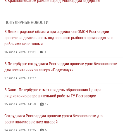
В Красносельском районе наряд Росгвардии задержал
правонарушителя, угрожавшего 17-летнему подростку
травматическим оружием
06 августа 2026, 13:39
1
ПОПУЛЯРНЫЕ НОВОСТИ
В Ленинградской области при содействии ОМОН Росгвардии
В Центральном районе росгвардейцы оперативно задержали
пресечена деятельность подпольного рыбного производства с
хулигана, стрелявшего из пускового устройства рядом с жилыми
рабочими-нелегалами
домами
16 июля 2026, 12:01
1
06 августа 2026, 11:36
3
1
В Петербурге сотрудники Росгвардии провели урок безопасности
Сотрудники и военнослужащие Росгвардии обеспечили
для воспитанников лагеря «Подсолнух»
правопорядок при проведении матча "Зенит" - "Балтика"
17 июля 2026, 11:27
06 августа 2026, 07:30
10
В Санкт-Петербурге отметили день образования Центра
В Выборгском районе наряд Росгвардии обнаружил
лицензионно-разрешительной работы ГУ Росгвардии
разыскиваемый преступный автотранспорт
15 июля 2026, 14:59
17
05 августа 2026, 12:25
2
Сотрудники Росгвардии провели уроки безопасности для
Петербургские росгвардейцы обнаружили объявленный в розыск
воспитанников летних лагерей
автомобиль, ранее использовавшийся при совершении кражи в
Ленобласти
14 июля 2026, 11:25
5