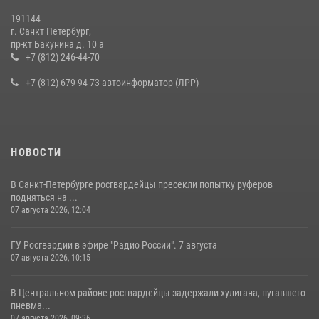
19 июля 2026, 09:24
2
191144
г. Санкт Петербург,
В Ленобласти сотрудники Росгвардии провели встречу с
пр-кт Бакунина д. 10 а
воспитанниками детского клуба «Умные каникулы»
+7 (812) 246-44-70
16 июля 2026, 10:58
2
+7 (812) 679-94-73 автоинформатор (ЛРР)
НОВОСТИ
В Санкт-Петербурге росгвардейцы пресекли попытку руферов
подняться на ...
07 августа 2026, 12:04
ГУ Росгвардии в эфире "Радио России". 7 августа
07 августа 2026, 10:15
В Центральном районе росгвардейцы задержали хулигана, пугавшего
пневма...
07 августа 2026, 09:36