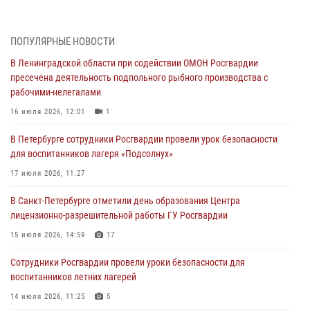
правонарушителя, угрожавшего 17-летнему подростку
травматическим оружием
06 августа 2026, 13:39
1
ПОПУЛЯРНЫЕ НОВОСТИ
В Ленинградской области при содействии ОМОН Росгвардии
В Центральном районе росгвардейцы оперативно задержали
пресечена деятельность подпольного рыбного производства с
хулигана, стрелявшего из пускового устройства рядом с жилыми
рабочими-нелегалами
домами
16 июля 2026, 12:01
1
06 августа 2026, 11:36
3
1
В Петербурге сотрудники Росгвардии провели урок безопасности
Сотрудники и военнослужащие Росгвардии обеспечили
для воспитанников лагеря «Подсолнух»
правопорядок при проведении матча "Зенит" - "Балтика"
17 июля 2026, 11:27
06 августа 2026, 07:30
10
В Санкт-Петербурге отметили день образования Центра
В Выборгском районе наряд Росгвардии обнаружил
лицензионно-разрешительной работы ГУ Росгвардии
разыскиваемый преступный автотранспорт
15 июля 2026, 14:59
17
05 августа 2026, 12:25
2
Сотрудники Росгвардии провели уроки безопасности для
Петербургские росгвардейцы обнаружили объявленный в розыск
воспитанников летних лагерей
автомобиль, ранее использовавшийся при совершении кражи в
Ленобласти
14 июля 2026, 11:25
5