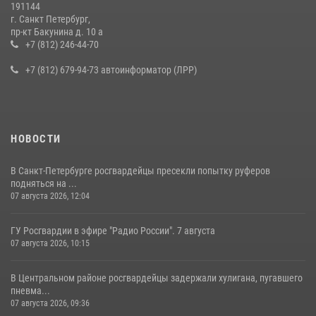
191144
г. Санкт Петербург,
В Ленобласти сотрудники Росгвардии провели встречу с
пр-кт Бакунина д. 10 а
воспитанниками детского клуба «Умные каникулы»
+7 (812) 246-44-70
16 июля 2026, 10:58
2
+7 (812) 679-94-73 автоинформатор (ЛРР)
НОВОСТИ
В Санкт-Петербурге росгвардейцы пресекли попытку руферов
подняться на ...
07 августа 2026, 12:04
ГУ Росгвардии в эфире "Радио России". 7 августа
07 августа 2026, 10:15
В Центральном районе росгвардейцы задержали хулигана, пугавшего
пневма...
07 августа 2026, 09:36