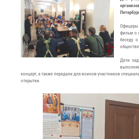
организо
Петербур
Офицеры 
фильм о 
беседу о
обществе
Дети зад
выполняе
концерт, а также передали для воинов-участников специал
открытки.​​​​​​​