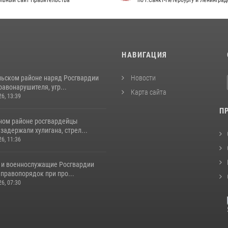
льный сайт Правительства
по г.Санкт-Петербургу и Ленингра
И
НАВИГАЦИЯ
льском районе наряд Росгвардии
Новости
авонарушителя, угр...
Карта сайта
26, 13:39
П
ном районе росгвардейцы
задержали хулигана, стрел...
26, 11:36
 и военнослужащие Росгвардии
правопорядок при про...
26, 07:30