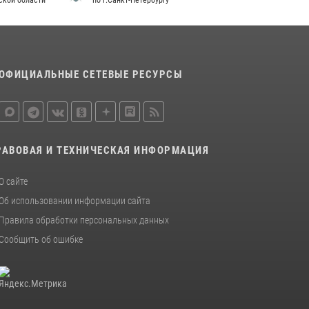
дской области
по г.Санкт-Петербургу
15 июля 2026, 10:50
Представитель Росгвардии принял участие в
работе круглого стола на III Международном
петербургском цифровом форуме
ОФИЦИАЛЬНЫЕ СЕТЕВЫЕ РЕСУРСЫ
19 июля 2026, 09:24
2
В Ленобласти сотрудники Росгвардии
провели встречу с воспитанниками детского
клуба «Умные каникулы»
РАВОВАЯ И ТЕХНИЧЕСКАЯ ИНФОРМАЦИЯ
16 июля 2026, 10:58
2
О сайте
Об использовании информации сайта
Правила обработки персональных данных
Сообщить об ошибке