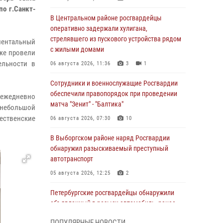
по г.Санкт-
В Центральном районе росгвардейцы
оперативно задержали хулигана,
стрелявшего из пускового устройства рядом
ментальный
с жилыми домами
же провели
ельности в
06 августа 2026, 11:36
3
1
Сотрудники и военнослужащие Росгвардии
обеспечили правопорядок при проведении
 ежедневно
матча "Зенит" - "Балтика"
 небольшой
дественские
06 августа 2026, 07:30
10
В Выборгском районе наряд Росгвардии
обнаружил разыскиваемый преступный
автотранспорт
05 августа 2026, 12:25
2
Петербургские росгвардейцы обнаружили
объявленный в розыск автомобиль, ранее
использовавшийся при совершении кражи в
ПОПУЛЯРНЫЕ НОВОСТИ