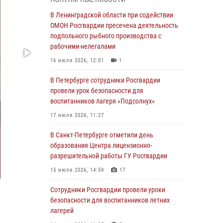
Ленобласти
В Ленинградской области при содействии
04 августа 2026, 14:05
ОМОН Росгвардии пресечена деятельность
В Зеленогорске сотрудники Росгвардии, став
подпольного рыбного производства с
очевидцами серьезного ДТП, вызвали на
рабочими-нелегалами
место происшествия спасателей, а также
16 июля 2026, 12:01
1
оказали доврачебную помощь
пострадавшим
В Петербурге сотрудники Росгвардии
провели урок безопасности для
03 августа 2026, 14:15
3
1
воспитанников лагеря «Подсолнух»
Росгвардейцы приняли участие в Большом
17 июля 2026, 11:27
семейном фестивале
В Санкт-Петербурге отметили день
03 августа 2026, 13:26
5
образования Центра лицензионно-
В Ленинградской области сотрудники
разрешительной работы ГУ Росгвардии
Росгвардии обнаружили пропавшего
15 июля 2026, 14:59
17
мальчика с нарушением слуха и помогли ему
вернуться домой
Сотрудники Росгвардии провели уроки
безопасности для воспитанников летних
03 августа 2026, 11:51
лагерей
В Санкт-Петербурге при содействии СОБР