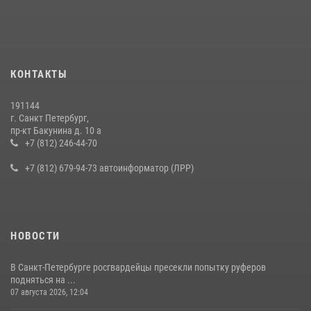
В Калининском районе сотрудники Росгвардии задержали
правонарушителя, избившего посетителя бара
15 июля 2026, 10:50
Представитель Росгвардии принял участие в работе круглого стола
КОНТАКТЫ
на III Международном петербургском цифровом форуме
19 июля 2026, 09:24
2
191144
г. Санкт Петербург,
В Ленобласти сотрудники Росгвардии провели встречу с
пр-кт Бакунина д. 10 а
воспитанниками детского клуба «Умные каникулы»
+7 (812) 246-44-70
16 июля 2026, 10:58
2
+7 (812) 679-94-73 автоинформатор (ЛРР)
НОВОСТИ
В Санкт-Петербурге росгвардейцы пресекли попытку руферов
подняться на ...
07 августа 2026, 12:04