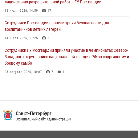
лицензионно-разрешительной работы ГУ Росгвардии
разыскиваемый преступный автотранспорт
15 июля 2026, 14:59
17
05 августа 2026, 12:25
2
Сотрудники Росгвардии провели уроки безопасности для
Петербургские росгвардейцы обнаружили объявленный в розыск
воспитанников летних лагерей
автомобиль, ранее использовавшийся при совершении кражи в
Ленобласти
14 июля 2026, 11:25
5
04 августа 2026, 14:05
Сотрудники ГУ Росгвардии приняли участие в чемпионатах Северо-
Западного округа войск национальной гвардии РФ по спортивному и
боевому самбо
03 августа 2026, 10:07
7
1
В Центральном районе наряд Росгвардии задержал рецидивиста,
ограбившего прохожего
17 июля 2026, 11:35
2
В Красногвардейском районе росгвардейцы задержали хулигана,
Санкт-Петербург
угрожавшего мужчине пневматическим пистолетом
Официальный сайт Администрации
16 июля 2026, 15:25