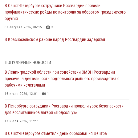
В Санкт-Петербурге сотрудники Росгвардии провели
профилактические рейды по контролю за оборотом гражданского
оружия
07 августа 2026, 06:15
3
В Красносельском районе наряд Росгвардии задержал
правонарушителя, угрожавшего 17-летнему подростку
травматическим оружием
06 августа 2026, 13:39
1
ПОПУЛЯРНЫЕ НОВОСТИ
В Ленинградской области при содействии ОМОН Росгвардии
В Центральном районе росгвардейцы оперативно задержали
пресечена деятельность подпольного рыбного производства с
хулигана, стрелявшего из пускового устройства рядом с жилыми
рабочими-нелегалами
домами
16 июля 2026, 12:01
1
06 августа 2026, 11:36
3
1
В Петербурге сотрудники Росгвардии провели урок безопасности
Сотрудники и военнослужащие Росгвардии обеспечили
для воспитанников лагеря «Подсолнух»
правопорядок при проведении матча "Зенит" - "Балтика"
17 июля 2026, 11:27
06 августа 2026, 07:30
10
В Санкт-Петербурге отметили день образования Центра
В Выборгском районе наряд Росгвардии обнаружил