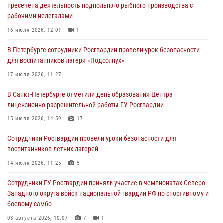
пресечена деятельность подпольного рыбного производства с
хулигана, стрелявшего из пускового устройства рядом с жилыми
рабочими-нелегалами
домами
16 июля 2026, 12:01
1
06 августа 2026, 11:36
3
1
В Петербурге сотрудники Росгвардии провели урок безопасности
Сотрудники и военнослужащие Росгвардии обеспечили
для воспитанников лагеря «Подсолнух»
правопорядок при проведении матча "Зенит" - "Балтика"
17 июля 2026, 11:27
06 августа 2026, 07:30
10
В Санкт-Петербурге отметили день образования Центра
В Выборгском районе наряд Росгвардии обнаружил
лицензионно-разрешительной работы ГУ Росгвардии
разыскиваемый преступный автотранспорт
15 июля 2026, 14:59
17
05 августа 2026, 12:25
2
Сотрудники Росгвардии провели уроки безопасности для
Петербургские росгвардейцы обнаружили объявленный в розыск
воспитанников летних лагерей
автомобиль, ранее использовавшийся при совершении кражи в
Ленобласти
14 июля 2026, 11:25
5
04 августа 2026, 14:05
Сотрудники ГУ Росгвардии приняли участие в чемпионатах Северо-
Западного округа войск национальной гвардии РФ по спортивному и
боевому самбо
03 августа 2026, 10:07
7
1