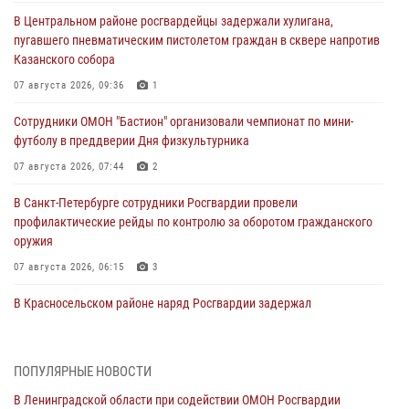
В Центральном районе росгвардейцы задержали хулигана,
пугавшего пневматическим пистолетом граждан в сквере напротив
Казанского собора
07 августа 2026, 09:36
1
Сотрудники ОМОН "Бастион" организовали чемпионат по мини-
футболу в преддверии Дня физкультурника
07 августа 2026, 07:44
2
В Санкт-Петербурге сотрудники Росгвардии провели
профилактические рейды по контролю за оборотом гражданского
оружия
07 августа 2026, 06:15
3
В Красносельском районе наряд Росгвардии задержал
правонарушителя, угрожавшего 17-летнему подростку
травматическим оружием
06 августа 2026, 13:39
1
ПОПУЛЯРНЫЕ НОВОСТИ
В Ленинградской области при содействии ОМОН Росгвардии
В Центральном районе росгвардейцы оперативно задержали