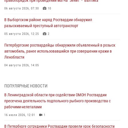
правопорядок при проведении матча "Зенит" - "Балтика"
06 августа 2026, 07:30
10
В Выборгском районе наряд Росгвардии обнаружил
разыскиваемый преступный автотранспорт
05 августа 2026, 12:25
2
Петербургские росгвардейцы обнаружили объявленный в розыск
автомобиль, ранее использовавшийся при совершении кражи в
Ленобласти
04 августа 2026, 14:05
В Зеленогорске сотрудники Росгвардии, став очевидцами
серьезного ДТП, вызвали на место происшествия спасателей, а
ПОПУЛЯРНЫЕ НОВОСТИ
также оказали доврачебную помощь пострадавшим
В Ленинградской области при содействии ОМОН Росгвардии
03 августа 2026, 14:15
3
1
пресечена деятельность подпольного рыбного производства с
рабочими-нелегалами
Росгвардейцы приняли участие в Большом семейном фестивале
16 июля 2026, 12:01
1
03 августа 2026, 13:26
5
В Петербурге сотрудники Росгвардии провели урок безопасности
В Ленинградской области сотрудники Росгвардии обнаружили