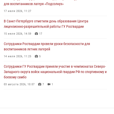
для воспитанников лагеря «Подсолнух»
пропавшего мальчика с нарушением слуха и помогли ему вернуться
домой
17 июля 2026, 11:27
03 августа 2026, 11:51
В Санкт-Петербурге отметили день образования Центра
лицензионно-разрешительной работы ГУ Росгвардии
В Санкт-Петербурге при содействии СОБР Росгвардии задержаны
подозреваемые в мошеннических действиях
15 июля 2026, 14:59
17
03 августа 2026, 10:15
1
Сотрудники Росгвардии провели уроки безопасности для
воспитанников летних лагерей
Сотрудники ГУ Росгвардии приняли участие в чемпионатах Северо-
Западного округа войск национальной гвардии РФ по спортивному и
14 июля 2026, 11:25
5
боевому самбо
Сотрудники ГУ Росгвардии приняли участие в чемпионатах Северо-
03 августа 2026, 10:07
7
1
Западного округа войск национальной гвардии РФ по спортивному и
боевому самбо
03 августа 2026, 10:07
7
1
В Центральном районе наряд Росгвардии задержал рецидивиста,
ограбившего прохожего
17 июля 2026, 11:35
2