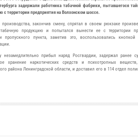
тербурга задержали работника табачной фабрики, пытавшегося тай
ю с территории предприятия на Волхонском шоссе.
 производства, закончив смену, спрятал в своем рюкзаке произв
 табачную продукцию и попытался вынести ее с территории пр
ки пропускного пункта, заметив это, воспользовались кнопкой
ации.
у незамедлительно прибыл наряд Росгвардии, задержал ранее с
ное хранение наркотических средств и психотропных веществ
ого района Ленинградской области, и доставил его в 114 отдел поли