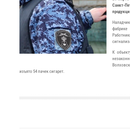
Санкт-Пе
продукци
Наладчик
фабрике
Работни
сигнализ
К объект
незакон
Волховск
изъято 54 пачек сигарет.