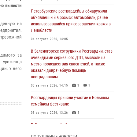
но вынести
Петербургские росгвардейцы обнаружили
объявленный в розыск автомобиль, ранее
еденную на
использовавшийся при совершении кражи в
едприятия.
Ленобласти
 тревожной
04 августа 2026, 14:05
В Зеленогорске сотрудники Росгвардии, став
удимого за
очевидцами серьезного ДТП, вызвали на
, уроженца
место происшествия спасателей, а также
ции. У него
оказали доврачебную помощь
пострадавшим
03 августа 2026, 14:15
3
1
Росгвардейцы приняли участие в Большом
семейном фестивале
03 августа 2026, 13:26
5
В Ленинградской области сотрудники
Росгвардии обнаружили пропавшего
ПОПУЛЯРНЫЕ НОВОСТИ