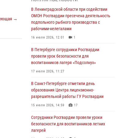
мальчика с нарушением слуха и помогли ему
вернуться домой
В Ленинградской области при содействии
ОМОН Росгвардии пресечена деятельность
03 августа 2026, 11:51
ующая →
подпольного рыбного производства с
В Санкт-Петербурге при содействии СОБР
рабочими-нелегалами
Росгвардии задержаны подозреваемые в
16 июля 2026, 12:01
1
мошеннических действиях
В Петербурге сотрудники Росгвардии
03 августа 2026, 10:15
1
провели урок безопасности для
Сотрудники ГУ Росгвардии приняли участие в
воспитанников лагеря «Подсолнух»
чемпионатах Северо-Западного округа войск
17 июля 2026, 11:27
национальной гвардии РФ по спортивному и
боевому самбо
В Санкт-Петербурге отметили день
образования Центра лицензионно-
03 августа 2026, 10:07
7
1
разрешительной работы ГУ Росгвардии
В Ленобласти сотрудники ОМОН Росгвардии
15 июля 2026, 14:59
17
оказали содействие полиции в проведении
профилактического мероприятия
Сотрудники Росгвардии провели уроки
безопасности для воспитанников летних
03 августа 2026, 09:16
5
лагерей
В Петербурге сотрудники Росгвардии