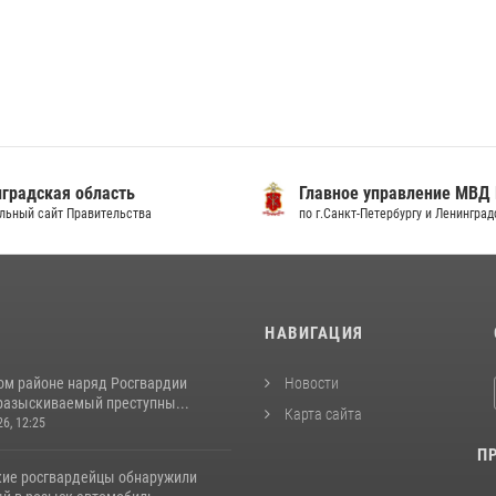
градская область
Главное управление МВД
льный сайт Правительства
по г.Санкт-Петербургу и Ленингра
И
НАВИГАЦИЯ
ом районе наряд Росгвардии
Новости
разыскиваемый преступны...
Карта сайта
26, 12:25
П
кие росгвардейцы обнаружили