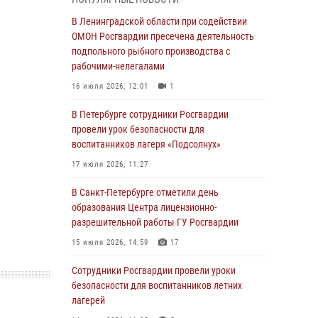
мальчика с нарушением слуха и помогли ему
вернуться домой
В Ленинградской области при содействии
ОМОН Росгвардии пресечена деятельность
03 августа 2026, 11:51
подпольного рыбного производства с
В Санкт-Петербурге при содействии СОБР
рабочими-нелегалами
Росгвардии задержаны подозреваемые в
16 июля 2026, 12:01
1
мошеннических действиях
В Петербурге сотрудники Росгвардии
03 августа 2026, 10:15
1
провели урок безопасности для
Сотрудники ГУ Росгвардии приняли участие в
воспитанников лагеря «Подсолнух»
чемпионатах Северо-Западного округа войск
17 июля 2026, 11:27
национальной гвардии РФ по спортивному и
боевому самбо
В Санкт-Петербурге отметили день
образования Центра лицензионно-
03 августа 2026, 10:07
7
1
разрешительной работы ГУ Росгвардии
В Ленобласти сотрудники ОМОН Росгвардии
15 июля 2026, 14:59
17
оказали содействие полиции в проведении
профилактического мероприятия
Сотрудники Росгвардии провели уроки
безопасности для воспитанников летних
03 августа 2026, 09:16
5
лагерей
В Петербурге сотрудники Росгвардии