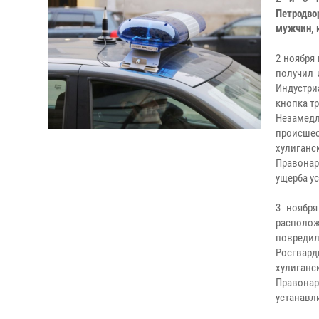
Петродво
мужчин, 
2 ноября
получил 
Индустри
кнопка т
Незамед
происше
хулиганс
Правонар
ущерба у
3 ноябр
располож
повреди
Росгвар
хулиганс
Правона
устанавл