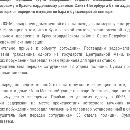
рцовому и Красногвардейскому районам Санкт-Петербурга были заде
которые повредили имущество бара и букмекерской конторы.
 в 03:46 наряд вневедомственной охраны, находясь на маршруте патр
информацию о том, что в букмекерской конторе, расположенной в д
альном проспекте в Красногвардейском районе Санкт-Петербурга,
ревожной сигнализации.
лительно прибыв к объекту, сотрудники Росгвардии задержал
ствия гражданина одного из государств Центральной Азии, к
ких побуждений повредил экран терминала для приема ставок.
ушитель был передан сотрудникам 13 отдела полиции. Сумма пр
станавливается.
я наряд вневедомственной охраны получил информацию о том, ч
енном в доме 8А на Манежной улице в городе Петергофе, один из п
л имущество заведения. Прибыв по данному адресу в 00:35, 
дии задержали на месте происшествия нетрезвого мужчину, к
ких побуждений повредил плазменный телевизор, установленный в ба
рушитель был передан сотрудникам 85 отдела полиции. Сум
ивается.