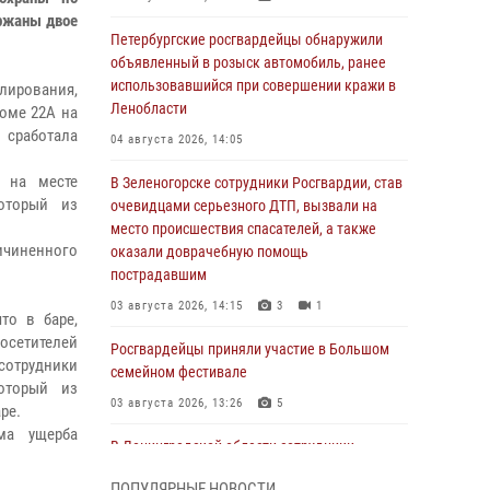
ржаны двое
Петербургские росгвардейцы обнаружили
объявленный в розыск автомобиль, ранее
использовавшийся при совершении кражи в
улирования,
Ленобласти
оме 22А на
 сработала
04 августа 2026, 14:05
и на месте
В Зеленогорске сотрудники Росгвардии, став
оторый из
очевидцами серьезного ДТП, вызвали на
место происшествия спасателей, а также
ичиненного
оказали доврачебную помощь
пострадавшим
03 августа 2026, 14:15
3
1
то в баре,
осетителей
Росгвардейцы приняли участие в Большом
сотрудники
семейном фестивале
оторый из
03 августа 2026, 13:26
5
ре.
ма ущерба
В Ленинградской области сотрудники
Росгвардии обнаружили пропавшего
ПОПУЛЯРНЫЕ НОВОСТИ