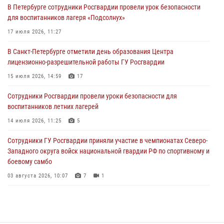
В Петербурге сотрудники Росгвардии провели урок безопасности
Сотрудники и военнослужащие Росгвардии обеспечили
для воспитанников лагеря «Подсолнух»
правопорядок при проведении матча "Зенит" - "Балтика"
17 июля 2026, 11:27
06 августа 2026, 07:30
10
В Санкт-Петербурге отметили день образования Центра
В Выборгском районе наряд Росгвардии обнаружил
лицензионно-разрешительной работы ГУ Росгвардии
разыскиваемый преступный автотранспорт
15 июля 2026, 14:59
17
05 августа 2026, 12:25
2
Сотрудники Росгвардии провели уроки безопасности для
Петербургские росгвардейцы обнаружили объявленный в розыск
воспитанников летних лагерей
автомобиль, ранее использовавшийся при совершении кражи в
Ленобласти
14 июля 2026, 11:25
5
04 августа 2026, 14:05
Сотрудники ГУ Росгвардии приняли участие в чемпионатах Северо-
Западного округа войск национальной гвардии РФ по спортивному и
боевому самбо
03 августа 2026, 10:07
7
1
В Центральном районе наряд Росгвардии задержал рецидивиста,
ограбившего прохожего
17 июля 2026, 11:35
2