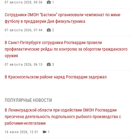
07 августа 2026, 09:36
1
Сотрудники ОМОН "Бастион" организовали чемпионат по мини-
футболу в преддверии Дня физкультурника
07 августа 2026, 07:44
2
В Санкт-Петербурге сотрудники Росгвардии провели
профилактические рейды по контролю за оборотом гражданского
оружия
07 августа 2026, 06:15
3
В Красносельском районе наряд Росгвардии задержал
правонарушителя, угрожавшего 17-летнему подростку
травматическим оружием
06 августа 2026, 13:39
1
ПОПУЛЯРНЫЕ НОВОСТИ
В Ленинградской области при содействии ОМОН Росгвардии
В Центральном районе росгвардейцы оперативно задержали
пресечена деятельность подпольного рыбного производства с
хулигана, стрелявшего из пускового устройства рядом с жилыми
рабочими-нелегалами
домами
16 июля 2026, 12:01
1
06 августа 2026, 11:36
3
1